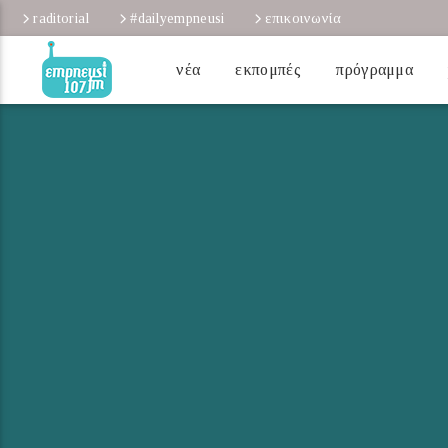
raditorial
#dailyempneusi
επικοινωνία
νέα
εκπομπές
πρόγραμμα