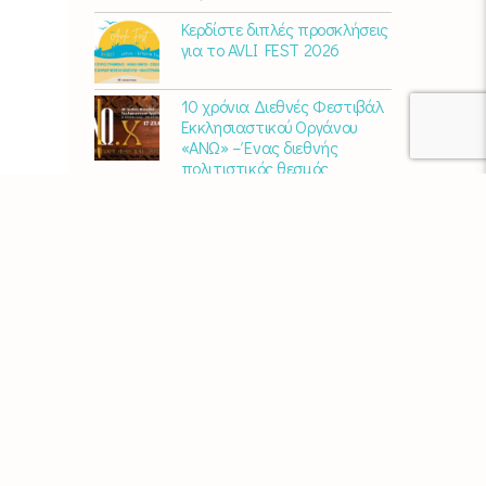
Κερδίστε διπλές προσκλήσεις
για το AVLI FEST 2026
10 χρόνια Διεθνές Φεστιβάλ
Εκκλησιαστικού Οργάνου
«ΑΝΩ» – Ένας διεθνής
πολιτιστικός θεσμός
γιορτάζει στη Σύρο​
Μαρία Παπαγεωργίου – «Ο
Τελευταίος Αναλογικός
Άνθρωπος» | Νέο album
ΑΓΚΑΛΙΑΖΟΝΤΑΣ ΤΟ ΣΥΡΙΑΝΟ
ΤΟΠΙΟ | εικαστικός
περίπατος από την KYKLart
Μάκε Αντωνίου – “Στα
χνάρια του ερημίτη” | Νέο
album
Χρυσούλα Κεχαγιόγλου –
“Αποθήκη” | Νέο Άλμπουμ