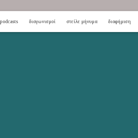
podcasts
διαγωνισμοί
στείλε μήνυμα
διαφήμιση