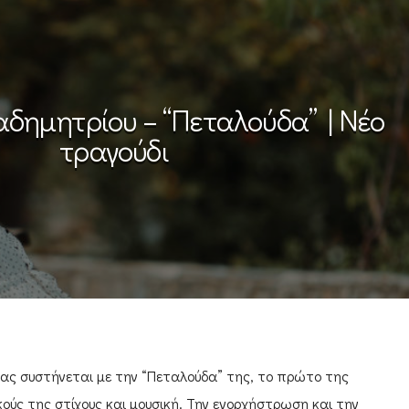
δημητρίου – “Πεταλούδα” | Νέο
τραγούδι
ς συστήνεται με την “Πεταλούδα” της, το πρώτο της
κούς της στίχους και μουσική. Την ενορχήστρωση και την