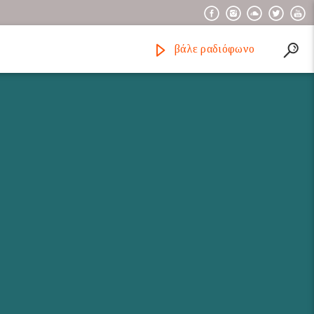
βάλε ραδιόφωνο