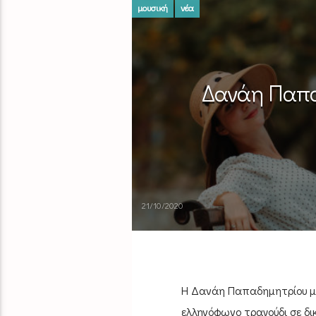
μουσική
νέα
Δανάη Παπα
21/10/2020
Η Δανάη Παπαδημητρίου μα
ελληνόφωνο τραγούδι σε δι