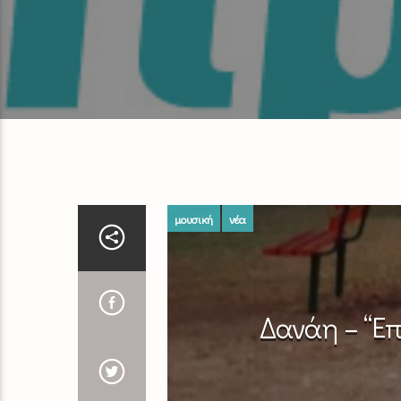
μουσική
νέα
Δανάη – “Επ