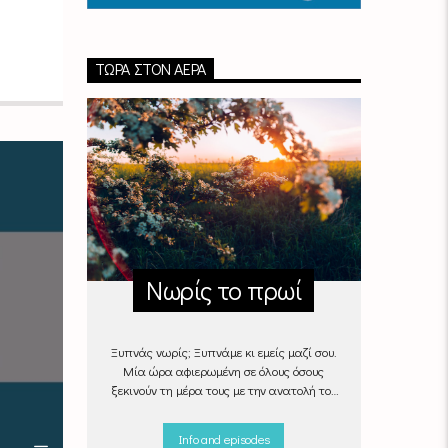
ΤΏΡΑ ΣΤΟΝ ΑΈΡΑ
Νωρίς το πρωί
Ξυπνάς νωρίς; Ξυπνάμε κι εμείς μαζί σου.
Μία ώρα αφιερωμένη σε όλους όσους
ξεκινούν τη μέρα τους με την ανατολή του
ήλιου, με μουσικές επιλογές που θα κάνουν
την πρωινή ρουτίνα πιο ευχάριστη!
Info and episodes
"Νωρίς το πρωί" καθημερινά
(Δευτέρα -