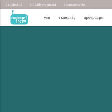
raditorial
#dailyempneusi
επικοινωνία
νέα
εκπομπές
πρόγραμμα