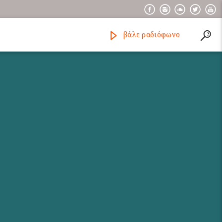
βάλε ραδιόφωνο