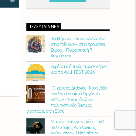
Παρασκευή)
06:00 - 07:00 στον Empneusi
107 FM
ΤΕΛΕΥΤΑΊΑ ΝΈΑ
Τα Νήσων Τέκνα «Ανέμελα
στα πέλαγα» στα Χρούσσα
Σύρου – Παρασκευή 7
Αυγούστου
Κερδίστε διπλές προσκλήσεις
για το AVLI FEST 2026
10 χρόνια Διεθνές Φεστιβάλ
Εκκλησιαστικού Οργάνου
«ΑΝΩ» – Ένας διεθνής
πολιτιστικός θεσμός
γιορτάζει στη Σύρο​
Μαρία Παπαγεωργίου – «Ο
Τελευταίος Αναλογικός
Άνθρωπος» | Νέο album