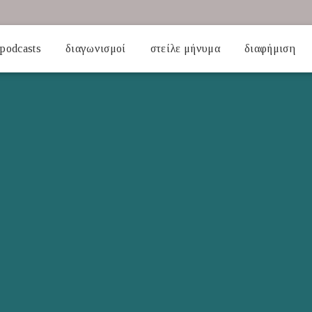
podcasts
διαγωνισμοί
στείλε μήνυμα
διαφήμιση