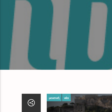
μουσική
νέα