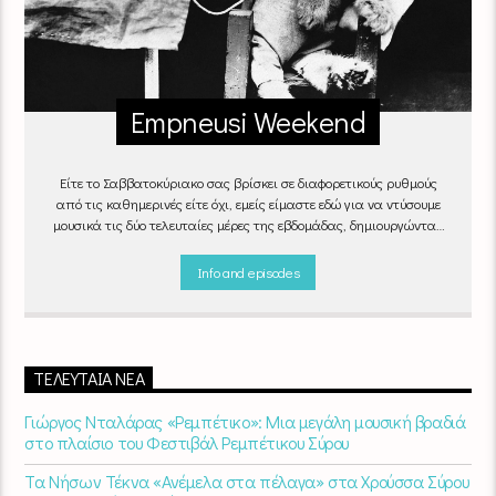
Empneusi Weekend
Είτε το Σαββατοκύριακο σας βρίσκει σε διαφορετικούς ρυθμούς
από τις καθημερινές είτε όχι, εμείς είμαστε εδώ για να ντύσουμε
μουσικά τις δύο τελευταίες μέρες της εβδομάδας, δημιουργώντας
μία μελωδική συνήθεια για ό,τι κι αν κάνετε.
Info and episodes
ΤΕΛΕΥΤΑΊΑ ΝΈΑ
Γιώργος Νταλάρας «Ρεμπέτικο»: Μια μεγάλη μουσική βραδιά
στο πλαίσιο του Φεστιβάλ Ρεμπέτικου Σύρου
Τα Νήσων Τέκνα «Ανέμελα στα πέλαγα» στα Χρούσσα Σύρου