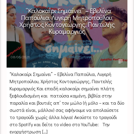
“Καλοκαίρι Σημαίνει” – Εβελίνα
Παπούλια, Λυγερή Μητροπούλου,
Χρήστος Κοντογεώργης, Παντελής
Κυραμαργιός
08/06/2026
“Καλοκαίρι Σημαίνει” – Εβελίνα Παπούλια, Λυγερή
Μητροπούλου, Χρήστος Κοντογεώργης, Παντελής
Κυραμαργιός Και επειδή καλοκαίρι σημαίνει πλάτη
ξεφλουδισμένη και πατούσα καμένη, βιβλία στην
παραλία και βουτιές απ’ τον μώλο (ή μόλο – και τα δύο
σωστά είναι, μάλλον) σας αφήνουμε να απολαύσετε
το τραγούδι χωρίς άλλα λόγια! Ακούστε το τραγούδι
στο Spotify και δείτε το video στο YouTube: Την
ενορχήστρωση […]