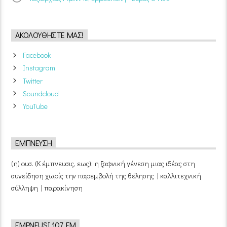
ΑΚΟΛΟΥΘΉΣΤΕ ΜΑΣ!
Facebook
Instagram
Twitter
Soundcloud
YouTube
ΈΜΠΝΕΥΣΗ
(η) ουσ. (Κ έμπνευσις, εως): η ξαφνική γένεση μιας ιδέας στη
συνείδηση χωρίς την παρεμβολή της θέλησης | καλλιτεχνική
σύλληψη | παρακίνηση
EMPNEUSI 107 FM