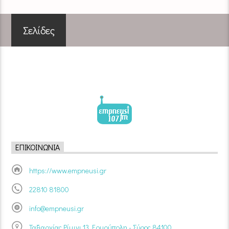
Σελίδες
ΕΠΙΚΟΙΝΩΝΊΑ
https://www.empneusi.gr
22810 81800
info@empneusi.gr
Ταξιαρχίας Ρίμινι 13, Ερμούπολη - Σύρος 84100