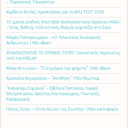
– Παρασκευή 7 Αυγούστου
Κερδίστε διπλές προσκλήσεις για το AVLI FEST 2026
10 χρόνια Διεθνές Φεστιβάλ Εκκλησιαστικού Οργάνου «ΑΝΩ»
– Ένας διεθνής πολιτιστικός θεσμός γιορτάζει στη Σύρο​
Μαρία Παπαγεωργίου – «Ο Τελευταίος Αναλογικός
Άνθρωπος» | Νέο album
ΑΓΚΑΛΙΑΖΟΝΤΑΣ ΤΟ ΣΥΡΙΑΝΟ ΤΟΠΙΟ | εικαστικός περίπατος
από την KYKLart
Μάκε Αντωνίου – “Στα χνάρια του ερημίτη” | Νέο album
Χρυσούλα Κεχαγιόγλου – “Αποθήκη” | Νέο Άλμπουμ
“Καλοκαίρι Σημαίνει” – Εβελίνα Παπούλια, Λυγερή
Μητροπούλου, Χρήστος Κοντογεώργης, Παντελής
Κυραμαργιός
Πάνος Ζώης – «Στον Αιώνα της Σιωπής» | Νέα κυκλοφορία