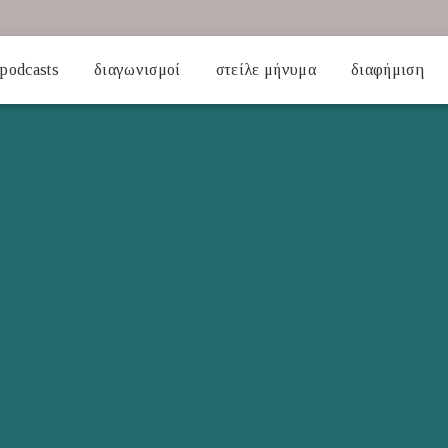
podcasts
διαγωνισμοί
στείλε μήνυμα
διαφήμιση