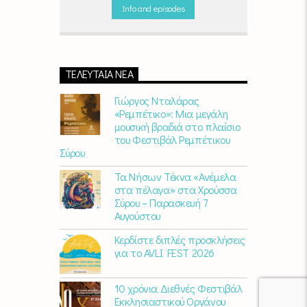
την πρωινή ρουτίνα πιο ευχάριστη!
Info and episodes
"Νωρίς το πρωί" καθημερινά
(Δευτέρα -
Παρασκευή)
06:00 - 07:00 στον Empneusi
107 FM
ΤΕΛΕΥΤΑΊΑ ΝΈΑ
Γιώργος Νταλάρας
«Ρεμπέτικο»: Μια μεγάλη
μουσική βραδιά στο πλαίσιο
του Φεστιβάλ Ρεμπέτικου
Σύρου
Τα Νήσων Τέκνα «Ανέμελα
στα πέλαγα» στα Χρούσσα
Σύρου – Παρασκευή 7
Αυγούστου
Κερδίστε διπλές προσκλήσεις
για το AVLI FEST 2026
10 χρόνια Διεθνές Φεστιβάλ
Εκκλησιαστικού Οργάνου