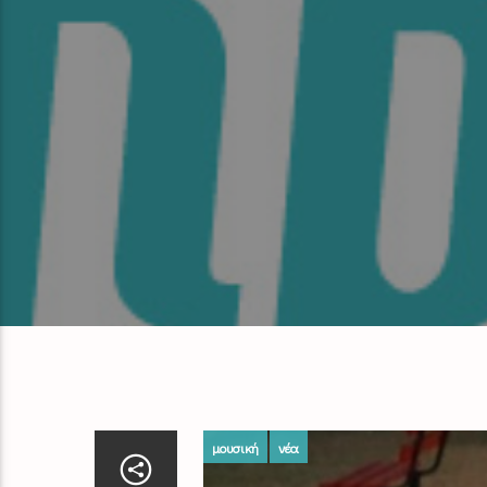
μουσική
νέα