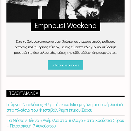
Empneusi Weekend
Είτε το Σαββατοκύριακο σας βρίσκει σε διαφορετικούς ρυθμούς
από τις καθημερινές είτε όχι, εμείς είμαστε εδώ για να ντύσουμε
μουσικά τις δύο τελευταίες μέρες της εβδομάδας, δημιουργώντας
μία μελωδική συνήθεια για ό,τι κι αν κάνετε.
Info and episodes
ΤΕΛΕΥΤΑΊΑ ΝΈΑ
Γιώργος Νταλάρας «Ρεμπέτικο»: Μια μεγάλη μουσική βραδιά
στο πλαίσιο του Φεστιβάλ Ρεμπέτικου Σύρου
Τα Νήσων Τέκνα «Ανέμελα στα πέλαγα» στα Χρούσσα Σύρου
– Παρασκευή 7 Αυγούστου