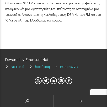
Ο Empneusi 107 FM είναι το ραδιόφωνο που μας συντροφεύει στις
καθημερινές μας δραστηριότητες, παίζοντας τα αγαπημένα μας
τραγούδια. Ακούγεται στις Κυκλάδες στους 107 MHz των FM και στο
107.gr σε όλη την Ελλάδα και τον κόσμο.
Powered by Empneusi.Net
raditorial
διαφήμιση
επικοινωνία