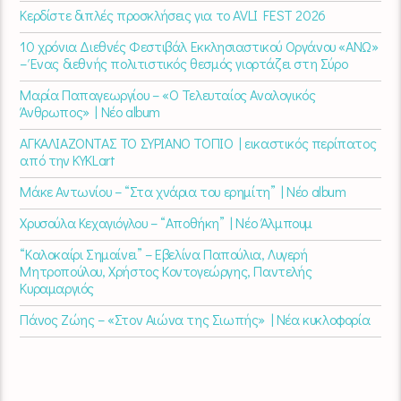
Κερδίστε διπλές προσκλήσεις για το AVLI FEST 2026
10 χρόνια Διεθνές Φεστιβάλ Εκκλησιαστικού Οργάνου «ΑΝΩ»
– Ένας διεθνής πολιτιστικός θεσμός γιορτάζει στη Σύρο​
Μαρία Παπαγεωργίου – «Ο Τελευταίος Αναλογικός
Άνθρωπος» | Νέο album
ΑΓΚΑΛΙΑΖΟΝΤΑΣ ΤΟ ΣΥΡΙΑΝΟ ΤΟΠΙΟ | εικαστικός περίπατος
από την KYKLart
Μάκε Αντωνίου – “Στα χνάρια του ερημίτη” | Νέο album
Χρυσούλα Κεχαγιόγλου – “Αποθήκη” | Νέο Άλμπουμ
“Καλοκαίρι Σημαίνει” – Εβελίνα Παπούλια, Λυγερή
Μητροπούλου, Χρήστος Κοντογεώργης, Παντελής
Κυραμαργιός
Πάνος Ζώης – «Στον Αιώνα της Σιωπής» | Νέα κυκλοφορία