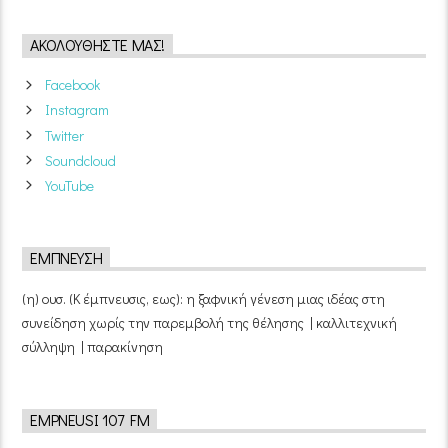
ΑΚΟΛΟΥΘΉΣΤΕ ΜΑΣ!
Facebook
Instagram
Twitter
Soundcloud
YouTube
ΈΜΠΝΕΥΣΗ
(η) ουσ. (Κ έμπνευσις, εως): η ξαφνική γένεση μιας ιδέας στη
συνείδηση χωρίς την παρεμβολή της θέλησης | καλλιτεχνική
σύλληψη | παρακίνηση
EMPNEUSI 107 FM