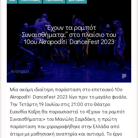
“Έχουν τα ρομπότ
Συναισθήματα;” στο πλαίσιο του
10ου Akropoditi DanceFest 2023
17/07/2023
Μία ακόμη ιδιαίτερη παράσταση στο επετειακό 10o
Akropoditi DanceFest 2023 λίγο πριν το μεγάλο φινάλε.
Την Τετάρτη 19 Ιουλίου στις 21:00 στο Θέατρο
Ευανθία Καΐρη θα παρουσιαστεί το «Έχουν τα ρομπότ
Συναισθήματα;» του Μανώλη Σαριδάκη, η πρώτη
παράσταση που χορογραφήθηκε στην Ελλάδα από
άτομο με μαθησιακή αναπηρία και αυτισμό. Το έργο