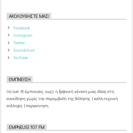
ΑΚΟΛΟΥΘΉΣΤΕ ΜΑΣ!
Facebook
Instagram
Twitter
Soundcloud
YouTube
ΈΜΠΝΕΥΣΗ
(η) ουσ. (Κ έμπνευσις, εως): η ξαφνική γένεση μιας ιδέας στη
συνείδηση χωρίς την παρεμβολή της θέλησης | καλλιτεχνική
σύλληψη | παρακίνηση
EMPNEUSI 107 FM