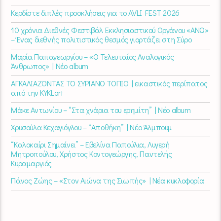
Κερδίστε διπλές προσκλήσεις για το AVLI FEST 2026
10 χρόνια Διεθνές Φεστιβάλ Εκκλησιαστικού Οργάνου «ΑΝΩ»
– Ένας διεθνής πολιτιστικός θεσμός γιορτάζει στη Σύρο​
Μαρία Παπαγεωργίου – «Ο Τελευταίος Αναλογικός
Άνθρωπος» | Νέο album
ΑΓΚΑΛΙΑΖΟΝΤΑΣ ΤΟ ΣΥΡΙΑΝΟ ΤΟΠΙΟ | εικαστικός περίπατος
από την KYKLart
Μάκε Αντωνίου – “Στα χνάρια του ερημίτη” | Νέο album
Χρυσούλα Κεχαγιόγλου – “Αποθήκη” | Νέο Άλμπουμ
“Καλοκαίρι Σημαίνει” – Εβελίνα Παπούλια, Λυγερή
Μητροπούλου, Χρήστος Κοντογεώργης, Παντελής
Κυραμαργιός
Πάνος Ζώης – «Στον Αιώνα της Σιωπής» | Νέα κυκλοφορία