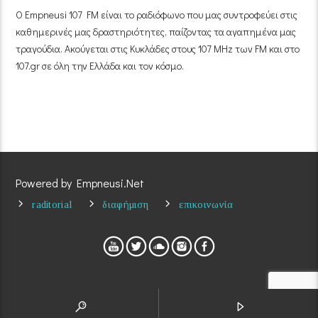
Ο Empneusi 107 FM είναι το ραδιόφωνο που μας συντροφεύει στις
καθημερινές μας δραστηριότητες, παίζοντας τα αγαπημένα μας
τραγούδια. Ακούγεται στις Κυκλάδες στους 107 MHz των FM και στο
107.gr σε όλη την Ελλάδα και τον κόσμο.
Powered by Empneusi.Net
raditorial
διαφήμιση
επικοινωνία