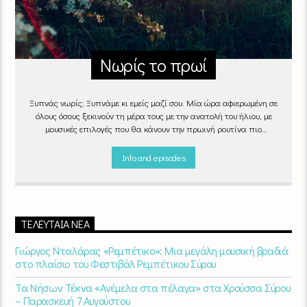
Νωρίς το πρωί
Ξυπνάς νωρίς; Ξυπνάμε κι εμείς μαζί σου. Μία ώρα αφιερωμένη σε
όλους όσους ξεκινούν τη μέρα τους με την ανατολή του ήλιου, με
μουσικές επιλογές που θα κάνουν την πρωινή ρουτίνα πιο
ευχάριστη!
"Νωρίς το πρωί" καθημερινά
(Δευτέρα - Παρασκευή)
06:00 - 07:00 στον Empneusi 107 FM
Info and episodes
ΤΕΛΕΥΤΑΊΑ ΝΈΑ
Γιώργος Νταλάρας «Ρεμπέτικο»: Μια μεγάλη μουσική βραδιά
στο πλαίσιο του Φεστιβάλ Ρεμπέτικου Σύρου
Τα Νήσων Τέκνα «Ανέμελα στα πέλαγα» στα Χρούσσα Σύρου
– Παρασκευή 7 Αυγούστου