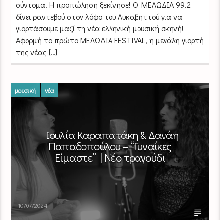
σύντομα! H προπώληση ξεκίνησε! O MΕΛΩΔΙΑ 99.2
δίνει ραντεβού στον λόφο του Λυκαβηττού για να
γιορτάσουμε μαζί τη νέα ελληνική μουσική σκηνή!
Αφορμή το πρώτο ΜΕΛΩΔΙΑ FESTIVAL, η μεγάλη γιορτή
της νέας […]
μουσική
νέα
Ιουλία Καραπατάκη & Δανάη
Παπαδοπούλου – “Γυναίκες
Είμαστε” | Νέο τραγούδι
10/07/2024