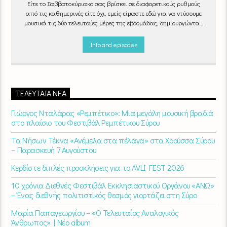
Είτε το Σαββατοκύριακο σας βρίσκει σε διαφορετικούς ρυθμούς
από τις καθημερινές είτε όχι, εμείς είμαστε εδώ για να ντύσουμε
μουσικά τις δύο τελευταίες μέρες της εβδομάδας, δημιουργώντας
μία μελωδική συνήθεια για ό,τι κι αν κάνετε.
Info and episodes
ΤΕΛΕΥΤΑΊΑ ΝΈΑ
Γιώργος Νταλάρας «Ρεμπέτικο»: Μια μεγάλη μουσική βραδιά
στο πλαίσιο του Φεστιβάλ Ρεμπέτικου Σύρου
Τα Νήσων Τέκνα «Ανέμελα στα πέλαγα» στα Χρούσσα Σύρου
– Παρασκευή 7 Αυγούστου
Κερδίστε διπλές προσκλήσεις για το AVLI FEST 2026
10 χρόνια Διεθνές Φεστιβάλ Εκκλησιαστικού Οργάνου «ΑΝΩ»
– Ένας διεθνής πολιτιστικός θεσμός γιορτάζει στη Σύρο​
Μαρία Παπαγεωργίου – «Ο Τελευταίος Αναλογικός
Άνθρωπος» | Νέο album