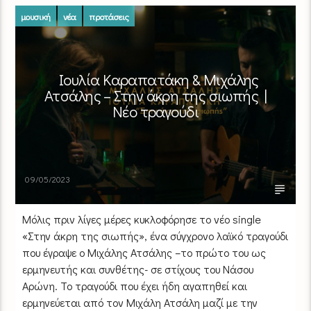
μουσική
νέα
προτάσεις
Ιουλία Καραπατάκη & Μιχάλης
Ατσάλης – Στην άκρη της σιωπής |
Νέο τραγούδι
09/05/2023
Μόλις πριν λίγες μέρες κυκλοφόρησε το νέο single
«Στην άκρη της σιωπής», ένα σύγχρονο λαϊκό τραγούδι
που έγραψε ο Μιχάλης Ατσάλης –το πρώτο του ως
ερμηνευτής και συνθέτης- σε στίχους του Νάσου
Αρώνη. Το τραγούδι που έχει ήδη αγαπηθεί και
ερμηνεύεται από τον Μιχάλη Ατσάλη μαζί με την