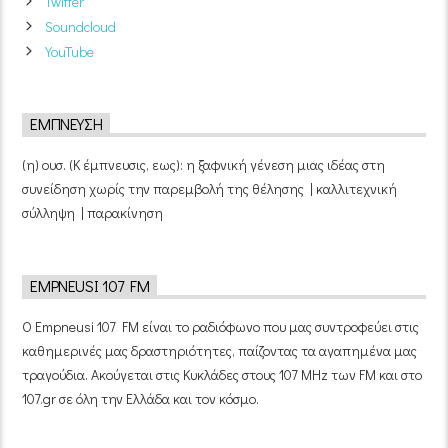
Twitter
Soundcloud
YouTube
ΈΜΠΝΕΥΣΗ
(η) ουσ. (Κ έμπνευσις, εως): η ξαφνική γένεση μιας ιδέας στη
συνείδηση χωρίς την παρεμβολή της θέλησης | καλλιτεχνική
σύλληψη | παρακίνηση
EMPNEUSI 107 FM
Ο Empneusi 107 FM είναι το ραδιόφωνο που μας συντροφεύει στις
καθημερινές μας δραστηριότητες, παίζοντας τα αγαπημένα μας
τραγούδια. Ακούγεται στις Κυκλάδες στους 107 MHz των FM και στο
107.gr σε όλη την Ελλάδα και τον κόσμο.