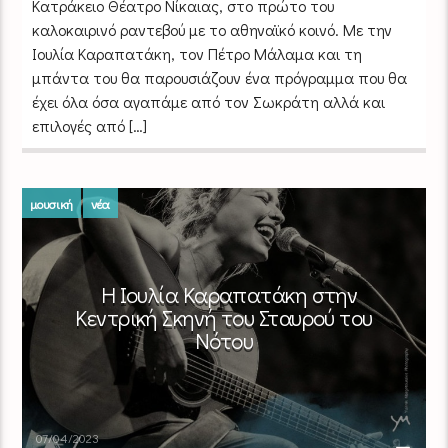
Κατράκειο Θέατρο Νίκαιας, στο πρώτο του
καλοκαιρινό ραντεβού με το αθηναϊκό κοινό. Με την
Ιουλία Καραπατάκη, τον Πέτρο Μάλαμα και τη
μπάντα του θα παρουσιάζουν ένα πρόγραμμα που θα
έχει όλα όσα αγαπάμε από τον Σωκράτη αλλά και
επιλογές από […]
μουσική
νέα
Η Ιουλία Καραπατάκη στην
Κεντρική Σκηνή του Σταυρού του
Νότου
07/04/2023