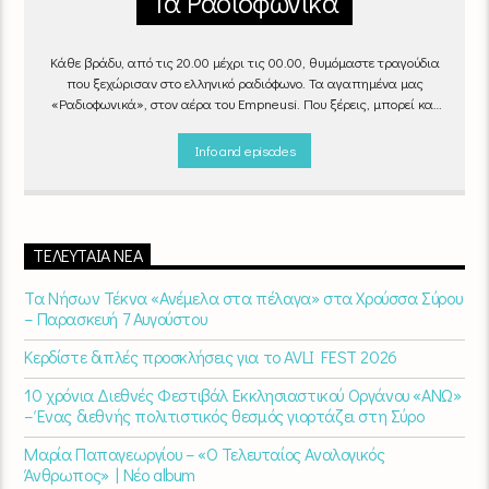
Τα Ραδιοφωνικά
Κάθε βράδυ, από τις 20.00 μέχρι τις 00.00, θυμόμαστε τραγούδια
που ξεχώρισαν στο ελληνικό ραδιόφωνο. Τα αγαπημένα μας
«Ραδιοφωνικά», στον αέρα του Empneusi. Που ξέρεις, μπορεί και
το δικό σου αγαπημένο τραγούδι να βρίσκεται μέσα σ’ αυτά!
Κάθε
βράδυ 20
:00 – 00:00
στον
Empneusi 107 FM
.
Info and episodes
ΤΕΛΕΥΤΑΊΑ ΝΈΑ
Τα Νήσων Τέκνα «Ανέμελα στα πέλαγα» στα Χρούσσα Σύρου
– Παρασκευή 7 Αυγούστου
Κερδίστε διπλές προσκλήσεις για το AVLI FEST 2026
10 χρόνια Διεθνές Φεστιβάλ Εκκλησιαστικού Οργάνου «ΑΝΩ»
– Ένας διεθνής πολιτιστικός θεσμός γιορτάζει στη Σύρο​
Μαρία Παπαγεωργίου – «Ο Τελευταίος Αναλογικός
Άνθρωπος» | Νέο album