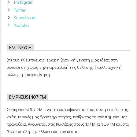
Instagram
Twitter
Soundcloud
YouTube
ΈΜΠΝΕΥΣΗ
(η) ουσ. (Κ έμπνευσις, εως): η ξαφνική γένεση μιας ιδέας στη
συνείδηση χωρίς την παρεμβολή της θέλησης | καλλιτεχνική
σύλληψη | παρακίνηση
EMPNEUSI 107 FM
Ο Empneusi 107 FM είναι το ραδιόφωνο που μας συντροφεύει στις
καθημερινές μας δραστηριότητες, παίζοντας τα αγαπημένα μας
τραγούδια. Ακούγεται στις Κυκλάδες στους 107 MHz των FM και στο
107.gr σε όλη την Ελλάδα και τον κόσμο.