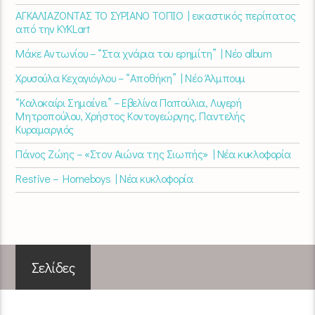
ΑΓΚΑΛΙΑΖΟΝΤΑΣ ΤΟ ΣΥΡΙΑΝΟ ΤΟΠΙΟ | εικαστικός περίπατος
από την KYKLart
Μάκε Αντωνίου – “Στα χνάρια του ερημίτη” | Νέο album
Χρυσούλα Κεχαγιόγλου – “Αποθήκη” | Νέο Άλμπουμ
“Καλοκαίρι Σημαίνει” – Εβελίνα Παπούλια, Λυγερή
Μητροπούλου, Χρήστος Κοντογεώργης, Παντελής
Κυραμαργιός
Πάνος Ζώης – «Στον Αιώνα της Σιωπής» | Νέα κυκλοφορία
Restive – Homeboys | Νέα κυκλοφορία
Σελίδες