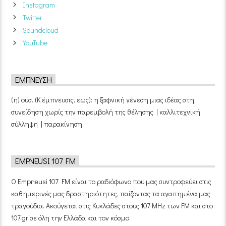
Instagram
Twitter
Soundcloud
YouTube
ΈΜΠΝΕΥΣΗ
(η) ουσ. (Κ έμπνευσις, εως): η ξαφνική γένεση μιας ιδέας στη
συνείδηση χωρίς την παρεμβολή της θέλησης | καλλιτεχνική
σύλληψη | παρακίνηση
EMPNEUSI 107 FM
Ο Empneusi 107 FM είναι το ραδιόφωνο που μας συντροφεύει στις
καθημερινές μας δραστηριότητες, παίζοντας τα αγαπημένα μας
τραγούδια. Ακούγεται στις Κυκλάδες στους 107 MHz των FM και στο
107.gr σε όλη την Ελλάδα και τον κόσμο.