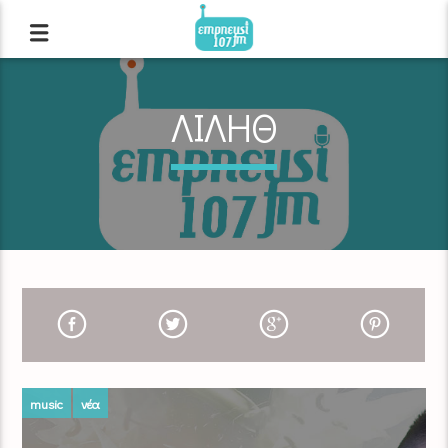
ΛΙΛΗΘ
music
νέα