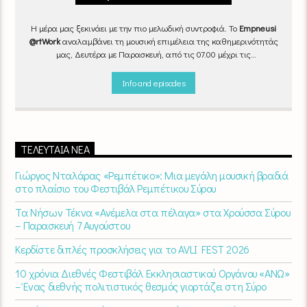
Η μέρα μας ξεκινάει με την πιο μελωδική συντροφιά. Το
Empneusi
@rtWork
αναλαμβάνει τη μουσική επιμέλεια της καθημερινότητάς
μας, Δευτέρα με Παρασκευή, από τις 07.00 μέχρι τις
10.00.
Επιλεγμένα τραγούδια
από την
εγχώρια
και τη
διεθνή
σκηνή
εναλλάσσονται αρμονικά, θυμίζοντάς μας πως δουλειά και
Info and episodes
τέχνη πάνε μαζί.
Καθημερινά
(Δευτέρα-Παρασκευή)
07:00 –
10:00
στον
Empneusi 107 FM
.
ΤΕΛΕΥΤΑΊΑ ΝΈΑ
Γιώργος Νταλάρας «Ρεμπέτικο»: Μια μεγάλη μουσική βραδιά
στο πλαίσιο του Φεστιβάλ Ρεμπέτικου Σύρου
Τα Νήσων Τέκνα «Ανέμελα στα πέλαγα» στα Χρούσσα Σύρου
– Παρασκευή 7 Αυγούστου
Κερδίστε διπλές προσκλήσεις για το AVLI FEST 2026
10 χρόνια Διεθνές Φεστιβάλ Εκκλησιαστικού Οργάνου «ΑΝΩ»
– Ένας διεθνής πολιτιστικός θεσμός γιορτάζει στη Σύρο​