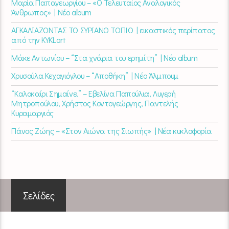
Μαρία Παπαγεωργίου – «Ο Τελευταίος Αναλογικός
Άνθρωπος» | Νέο album
ΑΓΚΑΛΙΑΖΟΝΤΑΣ ΤΟ ΣΥΡΙΑΝΟ ΤΟΠΙΟ | εικαστικός περίπατος
από την KYKLart
Μάκε Αντωνίου – “Στα χνάρια του ερημίτη” | Νέο album
Χρυσούλα Κεχαγιόγλου – “Αποθήκη” | Νέο Άλμπουμ
“Καλοκαίρι Σημαίνει” – Εβελίνα Παπούλια, Λυγερή
Μητροπούλου, Χρήστος Κοντογεώργης, Παντελής
Κυραμαργιός
Πάνος Ζώης – «Στον Αιώνα της Σιωπής» | Νέα κυκλοφορία
Σελίδες