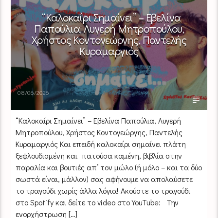
“Καλοκαίρι Σημαίνει” – Εβελίνα
Παπούλια, Λυγερή Μητροπούλου,
Χρήστος Κοντογεώργης, Παντελής
Κυραμαργιός
08/06/2026
“Καλοκαίρι Σημαίνει” – Εβελίνα Παπούλια, Λυγερή
Μητροπούλου, Χρήστος Κοντογεώργης, Παντελής
Κυραμαργιός Και επειδή καλοκαίρι σημαίνει πλάτη
ξεφλουδισμένη και πατούσα καμένη, βιβλία στην
παραλία και βουτιές απ’ τον μώλο (ή μόλο – και τα δύο
σωστά είναι, μάλλον) σας αφήνουμε να απολαύσετε
το τραγούδι χωρίς άλλα λόγια! Ακούστε το τραγούδι
στο Spotify και δείτε το video στο YouTube: Την
ενορχήστρωση […]