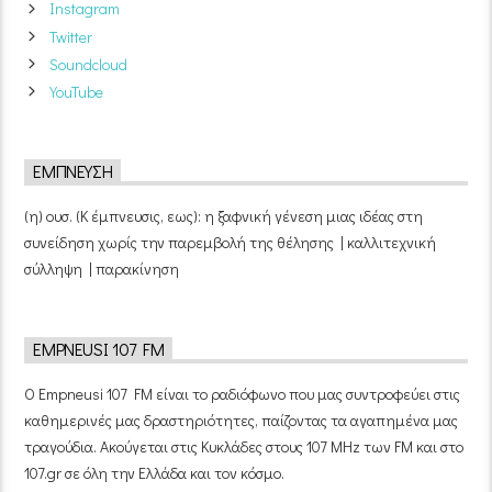
Instagram
Twitter
Soundcloud
YouTube
ΈΜΠΝΕΥΣΗ
(η) ουσ. (Κ έμπνευσις, εως): η ξαφνική γένεση μιας ιδέας στη
συνείδηση χωρίς την παρεμβολή της θέλησης | καλλιτεχνική
σύλληψη | παρακίνηση
EMPNEUSI 107 FM
Ο Empneusi 107 FM είναι το ραδιόφωνο που μας συντροφεύει στις
καθημερινές μας δραστηριότητες, παίζοντας τα αγαπημένα μας
τραγούδια. Ακούγεται στις Κυκλάδες στους 107 MHz των FM και στο
107.gr σε όλη την Ελλάδα και τον κόσμο.