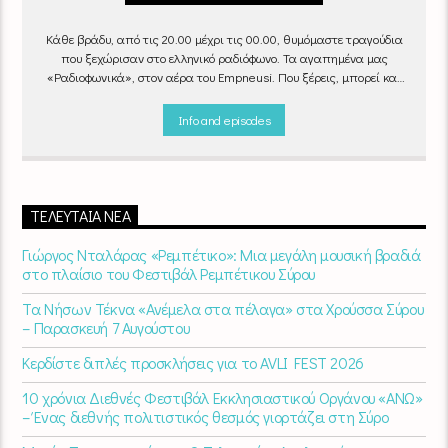
Κάθε βράδυ, από τις 20.00 μέχρι τις 00.00, θυμόμαστε τραγούδια
που ξεχώρισαν στο ελληνικό ραδιόφωνο. Τα αγαπημένα μας
«Ραδιοφωνικά», στον αέρα του Empneusi. Που ξέρεις, μπορεί και
το δικό σου αγαπημένο τραγούδι να βρίσκεται μέσα σ’ αυτά!
Κάθε
βράδυ 20
:00 – 00:00
στον
Empneusi 107 FM
.
Info and episodes
ΤΕΛΕΥΤΑΊΑ ΝΈΑ
Γιώργος Νταλάρας «Ρεμπέτικο»: Μια μεγάλη μουσική βραδιά
στο πλαίσιο του Φεστιβάλ Ρεμπέτικου Σύρου
Τα Νήσων Τέκνα «Ανέμελα στα πέλαγα» στα Χρούσσα Σύρου
– Παρασκευή 7 Αυγούστου
Κερδίστε διπλές προσκλήσεις για το AVLI FEST 2026
10 χρόνια Διεθνές Φεστιβάλ Εκκλησιαστικού Οργάνου «ΑΝΩ»
– Ένας διεθνής πολιτιστικός θεσμός γιορτάζει στη Σύρο​