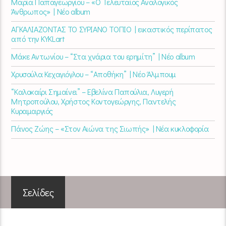
Μαρία Παπαγεωργίου – «Ο Τελευταίος Αναλογικός
Άνθρωπος» | Νέο album
ΑΓΚΑΛΙΑΖΟΝΤΑΣ ΤΟ ΣΥΡΙΑΝΟ ΤΟΠΙΟ | εικαστικός περίπατος
από την KYKLart
Μάκε Αντωνίου – “Στα χνάρια του ερημίτη” | Νέο album
Χρυσούλα Κεχαγιόγλου – “Αποθήκη” | Νέο Άλμπουμ
“Καλοκαίρι Σημαίνει” – Εβελίνα Παπούλια, Λυγερή
Μητροπούλου, Χρήστος Κοντογεώργης, Παντελής
Κυραμαργιός
Πάνος Ζώης – «Στον Αιώνα της Σιωπής» | Νέα κυκλοφορία
Σελίδες