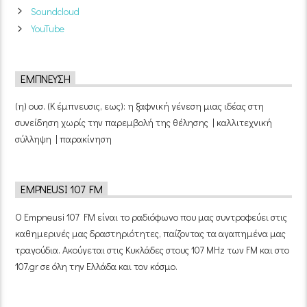
Soundcloud
YouTube
ΈΜΠΝΕΥΣΗ
(η) ουσ. (Κ έμπνευσις, εως): η ξαφνική γένεση μιας ιδέας στη
συνείδηση χωρίς την παρεμβολή της θέλησης | καλλιτεχνική
σύλληψη | παρακίνηση
EMPNEUSI 107 FM
Ο Empneusi 107 FM είναι το ραδιόφωνο που μας συντροφεύει στις
καθημερινές μας δραστηριότητες, παίζοντας τα αγαπημένα μας
τραγούδια. Ακούγεται στις Κυκλάδες στους 107 MHz των FM και στο
107.gr σε όλη την Ελλάδα και τον κόσμο.