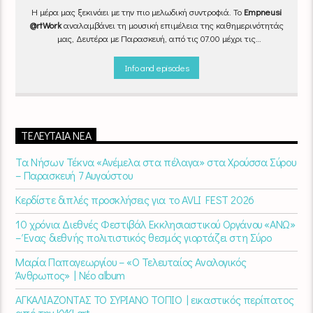
Η μέρα μας ξεκινάει με την πιο μελωδική συντροφιά. Το
Empneusi
@rtWork
αναλαμβάνει τη μουσική επιμέλεια της καθημερινότητάς
μας, Δευτέρα με Παρασκευή, από τις 07.00 μέχρι τις
10.00.
Επιλεγμένα τραγούδια
από την
εγχώρια
και τη
διεθνή
σκηνή
εναλλάσσονται αρμονικά, θυμίζοντάς μας πως δουλειά και
Info and episodes
τέχνη πάνε μαζί.
Καθημερινά
(Δευτέρα-Παρασκευή)
07:00 –
10:00
στον
Empneusi 107 FM
.
ΤΕΛΕΥΤΑΊΑ ΝΈΑ
Τα Νήσων Τέκνα «Ανέμελα στα πέλαγα» στα Χρούσσα Σύρου
– Παρασκευή 7 Αυγούστου
Κερδίστε διπλές προσκλήσεις για το AVLI FEST 2026
10 χρόνια Διεθνές Φεστιβάλ Εκκλησιαστικού Οργάνου «ΑΝΩ»
– Ένας διεθνής πολιτιστικός θεσμός γιορτάζει στη Σύρο​
Μαρία Παπαγεωργίου – «Ο Τελευταίος Αναλογικός
Άνθρωπος» | Νέο album
ΑΓΚΑΛΙΑΖΟΝΤΑΣ ΤΟ ΣΥΡΙΑΝΟ ΤΟΠΙΟ | εικαστικός περίπατος
από την KYKLart