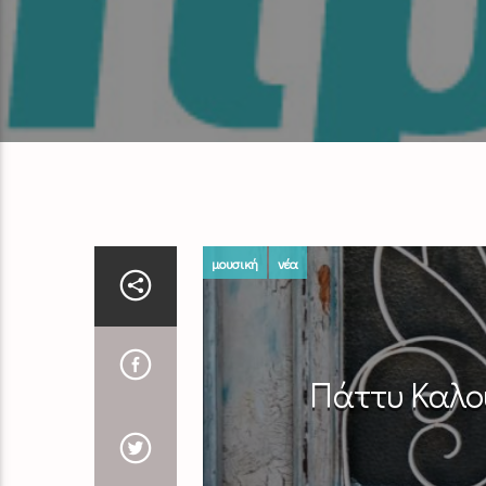
μουσική
νέα
Πάττυ Καλού