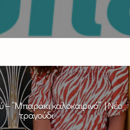
 – “Μπαράκι καλοκαιρινό” | Νέο
τραγούδι