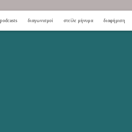
podcasts
διαγωνισμοί
στείλε μήνυμα
διαφήμιση