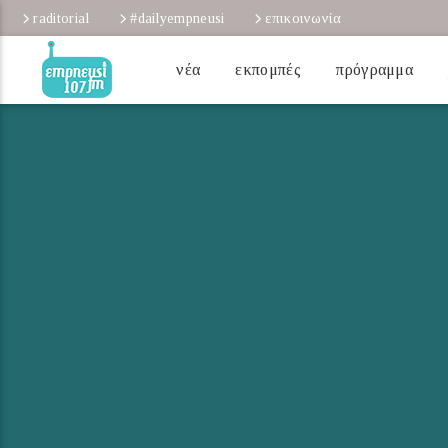
raditorial
#dailyempneusi
επικοινωνία
νέα
εκπομπές
πρόγραμμα