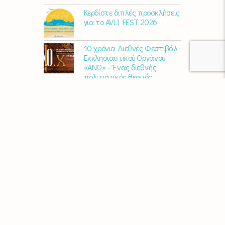
Κερδίστε διπλές προσκλήσεις
για το AVLI FEST 2026
10 χρόνια Διεθνές Φεστιβάλ
Εκκλησιαστικού Οργάνου
«ΑΝΩ» – Ένας διεθνής
πολιτιστικός θεσμός
γιορτάζει στη Σύρο​
Μαρία Παπαγεωργίου – «Ο
Τελευταίος Αναλογικός
Άνθρωπος» | Νέο album
ΑΓΚΑΛΙΑΖΟΝΤΑΣ ΤΟ ΣΥΡΙΑΝΟ
ΤΟΠΙΟ | εικαστικός
περίπατος από την KYKLart
Μάκε Αντωνίου – “Στα
χνάρια του ερημίτη” | Νέο
album
Χρυσούλα Κεχαγιόγλου –
“Αποθήκη” | Νέο Άλμπουμ