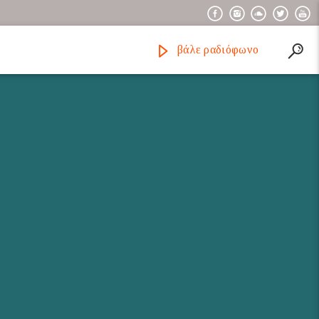
βάλε ραδιόφωνο