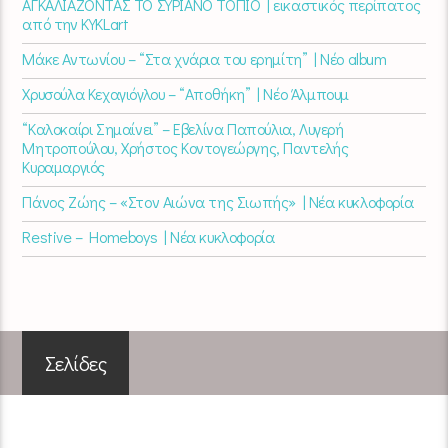
ΑΓΚΑΛΙΑΖΟΝΤΑΣ ΤΟ ΣΥΡΙΑΝΟ ΤΟΠΙΟ | εικαστικός περίπατος
από την KYKLart
Μάκε Αντωνίου – “Στα χνάρια του ερημίτη” | Νέο album
Χρυσούλα Κεχαγιόγλου – “Αποθήκη” | Νέο Άλμπουμ
“Καλοκαίρι Σημαίνει” – Εβελίνα Παπούλια, Λυγερή
Μητροπούλου, Χρήστος Κοντογεώργης, Παντελής
Κυραμαργιός
Πάνος Ζώης – «Στον Αιώνα της Σιωπής» | Νέα κυκλοφορία
Restive – Homeboys | Νέα κυκλοφορία
Σελίδες