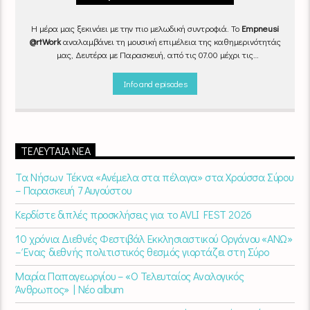
Η μέρα μας ξεκινάει με την πιο μελωδική συντροφιά. Το
Empneusi
@rtWork
αναλαμβάνει τη μουσική επιμέλεια της καθημερινότητάς
μας, Δευτέρα με Παρασκευή, από τις 07.00 μέχρι τις
10.00.
Επιλεγμένα τραγούδια
από την
εγχώρια
και τη
διεθνή
σκηνή
εναλλάσσονται αρμονικά, θυμίζοντάς μας πως δουλειά και
Info and episodes
τέχνη πάνε μαζί.
Καθημερινά
(Δευτέρα-Παρασκευή)
07:00 –
10:00
στον
Empneusi 107 FM
.
ΤΕΛΕΥΤΑΊΑ ΝΈΑ
Τα Νήσων Τέκνα «Ανέμελα στα πέλαγα» στα Χρούσσα Σύρου
– Παρασκευή 7 Αυγούστου
Κερδίστε διπλές προσκλήσεις για το AVLI FEST 2026
10 χρόνια Διεθνές Φεστιβάλ Εκκλησιαστικού Οργάνου «ΑΝΩ»
– Ένας διεθνής πολιτιστικός θεσμός γιορτάζει στη Σύρο​
Μαρία Παπαγεωργίου – «Ο Τελευταίος Αναλογικός
Άνθρωπος» | Νέο album