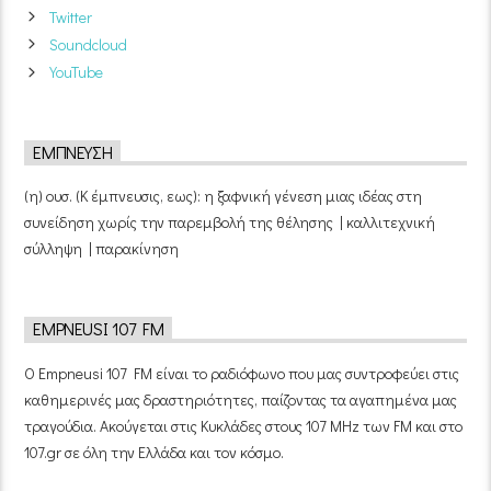
Twitter
Soundcloud
YouTube
ΈΜΠΝΕΥΣΗ
(η) ουσ. (Κ έμπνευσις, εως): η ξαφνική γένεση μιας ιδέας στη
συνείδηση χωρίς την παρεμβολή της θέλησης | καλλιτεχνική
σύλληψη | παρακίνηση
EMPNEUSI 107 FM
Ο Empneusi 107 FM είναι το ραδιόφωνο που μας συντροφεύει στις
καθημερινές μας δραστηριότητες, παίζοντας τα αγαπημένα μας
τραγούδια. Ακούγεται στις Κυκλάδες στους 107 MHz των FM και στο
107.gr σε όλη την Ελλάδα και τον κόσμο.