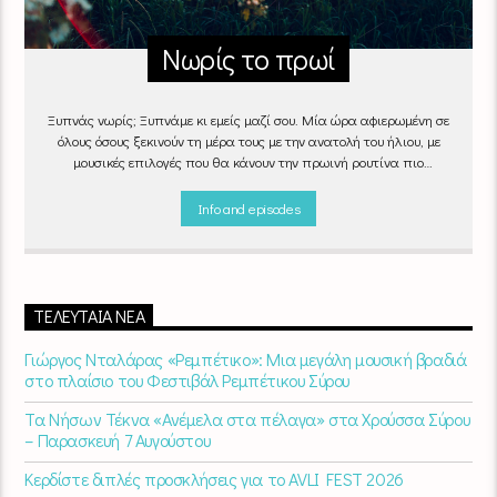
Νωρίς το πρωί
Ξυπνάς νωρίς; Ξυπνάμε κι εμείς μαζί σου. Μία ώρα αφιερωμένη σε
όλους όσους ξεκινούν τη μέρα τους με την ανατολή του ήλιου, με
μουσικές επιλογές που θα κάνουν την πρωινή ρουτίνα πιο
ευχάριστη!
"Νωρίς το πρωί" καθημερινά
(Δευτέρα - Παρασκευή)
06:00 - 07:00 στον Empneusi 107 FM
Info and episodes
ΤΕΛΕΥΤΑΊΑ ΝΈΑ
Γιώργος Νταλάρας «Ρεμπέτικο»: Μια μεγάλη μουσική βραδιά
στο πλαίσιο του Φεστιβάλ Ρεμπέτικου Σύρου
Τα Νήσων Τέκνα «Ανέμελα στα πέλαγα» στα Χρούσσα Σύρου
– Παρασκευή 7 Αυγούστου
Κερδίστε διπλές προσκλήσεις για το AVLI FEST 2026