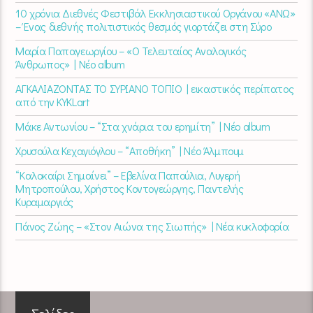
10 χρόνια Διεθνές Φεστιβάλ Εκκλησιαστικού Οργάνου «ΑΝΩ»
– Ένας διεθνής πολιτιστικός θεσμός γιορτάζει στη Σύρο​
Μαρία Παπαγεωργίου – «Ο Τελευταίος Αναλογικός
Άνθρωπος» | Νέο album
ΑΓΚΑΛΙΑΖΟΝΤΑΣ ΤΟ ΣΥΡΙΑΝΟ ΤΟΠΙΟ | εικαστικός περίπατος
από την KYKLart
Μάκε Αντωνίου – “Στα χνάρια του ερημίτη” | Νέο album
Χρυσούλα Κεχαγιόγλου – “Αποθήκη” | Νέο Άλμπουμ
“Καλοκαίρι Σημαίνει” – Εβελίνα Παπούλια, Λυγερή
Μητροπούλου, Χρήστος Κοντογεώργης, Παντελής
Κυραμαργιός
Πάνος Ζώης – «Στον Αιώνα της Σιωπής» | Νέα κυκλοφορία