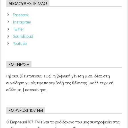
ΑΚΟΛΟΥΘΉΣΤΕ ΜΑΣ!
Facebook
Instagram
Twitter
Soundcloud
YouTube
ΈΜΠΝΕΥΣΗ
(η) ουσ. (Κ έμπνευσις, εως): η ξαφνική γένεση μιας ιδέας στη
συνείδηση χωρίς την παρεμβολή της θέλησης | καλλιτεχνική
σύλληψη | παρακίνηση
EMPNEUSI 107 FM
Ο Empneusi 107 FM είναι το ραδιόφωνο που μας συντροφεύει στις