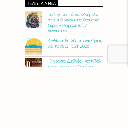
ΤΕΛΕΥΤΑΊΑ ΝΈΑ
Τα Νήσων Τέκνα «Ανέμελα
στα πέλαγα» στα Χρούσσα
Σύρου – Παρασκευή 7
Αυγούστου
Κερδίστε διπλές προσκλήσεις
για το AVLI FEST 2026
10 χρόνια Διεθνές Φεστιβάλ
Εκκλησιαστικού Οργάνου
«ΑΝΩ» – Ένας διεθνής
πολιτιστικός θεσμός
γιορτάζει στη Σύρο​
Μαρία Παπαγεωργίου – «Ο
Τελευταίος Αναλογικός
Άνθρωπος» | Νέο album
ΑΓΚΑΛΙΑΖΟΝΤΑΣ ΤΟ ΣΥΡΙΑΝΟ
ΤΟΠΙΟ | εικαστικός
περίπατος από την KYKLart