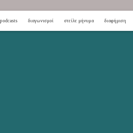
podcasts
διαγωνισμοί
στείλε μήνυμα
διαφήμιση