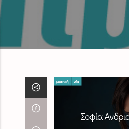
μουσική
νέα
Σοφία Ανδρια