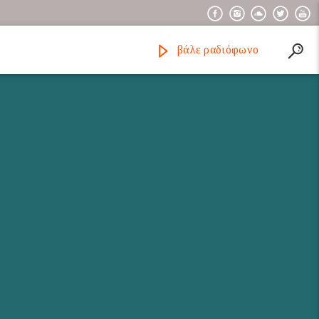
βάλε ραδιόφωνο