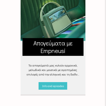
Απογεύματα με
Empneusi
Τα απογεύματά μας κυλούν αρμονικά,
μελωδικά και μουσικά με αγαπημένες
επιλογές από την ελληνική και τη διεθνή
σκηνή για να σας συντροφεύουν στη
δουλειά, στη βόλτα ή στον απογευματινό
Info and episodes
καφέ στην πιο αναπαυτική γωνιά του
σπιτιού σας.
"Απογεύματα με Empneusi",
Καθημερινά & Σαββατοκύριακα 17:00 –
20:00.