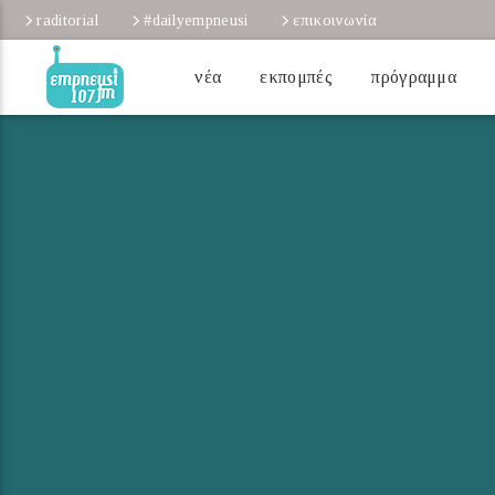
raditorial
#dailyempneusi
επικοινωνία
νέα
εκπομπές
πρόγραμμα