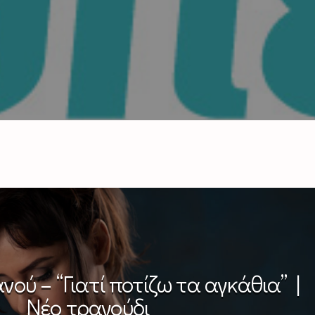
νού – “Γιατί ποτίζω τα αγκάθια” |
Νέο τραγούδι