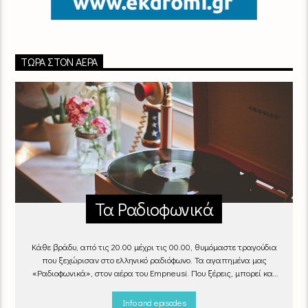
ΤΏΡΑ ΣΤΟΝ ΑΈΡΑ
Τα Ραδιοφωνικά
Κάθε βράδυ, από τις 20.00 μέχρι τις 00.00, θυμόμαστε τραγούδια
που ξεχώρισαν στο ελληνικό ραδιόφωνο. Τα αγαπημένα μας
«Ραδιοφωνικά», στον αέρα του Empneusi. Που ξέρεις, μπορεί και
το δικό σου αγαπημένο τραγούδι να βρίσκεται μέσα σ’ αυτά!
Κάθε
βράδυ 20
:00 – 00:00
στον
Empneusi 107 FM
.
Info and episodes