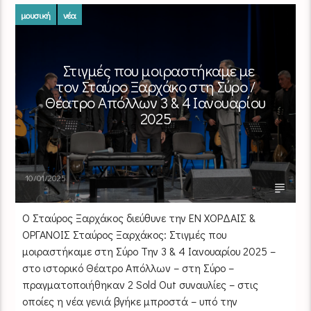
μουσική
νέα
Στιγμές που μοιραστήκαμε με
τον Σταύρο Ξαρχάκο στη Σύρο /
Θέατρο Απόλλων 3 & 4 Ιανουαρίου
2025
10/01/2025
Ο Σταύρος Ξαρχάκος διεύθυνε την ΕΝ ΧΟΡΔΑΙΣ &
ΟΡΓΑΝΟΙΣ Σταύρος Ξαρχάκος: Στιγμές που
μοιραστήκαμε στη Σύρο Την 3 & 4 Ιανουαρίου 2025 –
στο ιστορικό Θέατρο Απόλλων – στη Σύρο –
πραγματοποιήθηκαν 2 Sold Out συναυλίες – στις
οποίες η νέα γενιά βγήκε μπροστά – υπό την