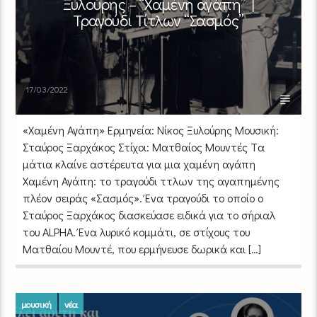
Ξυλούρης – “Χαμένη αγάπη” |
Τραγούδι Τίτλων “Σασμός”
17/03/2022
«Χαμένη Αγάπη» Ερμηνεία: Νίκος Ξυλούρης Μουσική:
Σταύρος Ξαρχάκος Στίχοι: Ματθαίος Μουντές Tα
μάτια κλαίνε αστέρευτα για μια χαμένη αγάπη
Χαμένη Αγάπη: το τραγούδι τἰτλων της αγαπημένης
πλέον σειράς «Σασμός». Ένα τραγούδι το οποίο ο
Σταύρος Ξαρχάκος διασκεύασε ειδικά για το σήριαλ
του ALPHA. Ένα λυρικό κομμάτι, σε στίχους του
Ματθαίου Μουντέ, που ερμήνευσε δωρικά και […]
μουσική
νέα