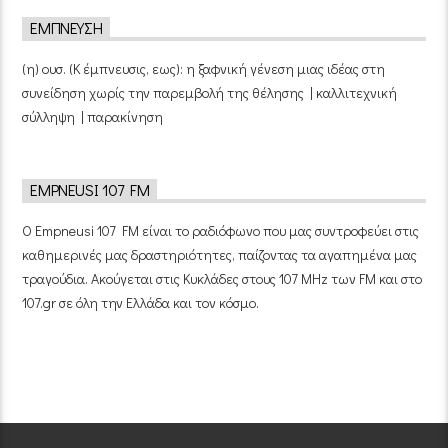
ΈΜΠΝΕΥΣΗ
(η) ουσ. (Κ έμπνευσις, εως): η ξαφνική γένεση μιας ιδέας στη
συνείδηση χωρίς την παρεμβολή της θέλησης | καλλιτεχνική
σύλληψη | παρακίνηση
EMPNEUSI 107 FM
Ο Empneusi 107 FM είναι το ραδιόφωνο που μας συντροφεύει στις
καθημερινές μας δραστηριότητες, παίζοντας τα αγαπημένα μας
τραγούδια. Ακούγεται στις Κυκλάδες στους 107 MHz των FM και στο
107.gr σε όλη την Ελλάδα και τον κόσμο.