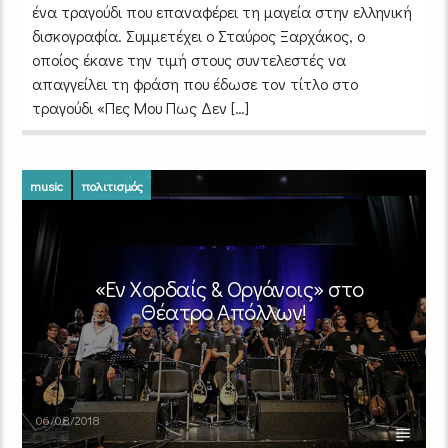
ένα τραγούδι που επαναφέρει τη μαγεία στην ελληνική
δισκογραφία. Συμμετέχει ο Σταύρος Ξαρχάκος, ο
οποίος έκανε την τιμή στους συντελεστές να
απαγγείλει τη φράση που έδωσε τον τίτλο στο
τραγούδι «Πες Mου Πως Δεν […]
music
πολιτισμός
«Εν Χορδαίς & Οργάνοις» στο
Θέατρο Απόλλων!
06/08/2018