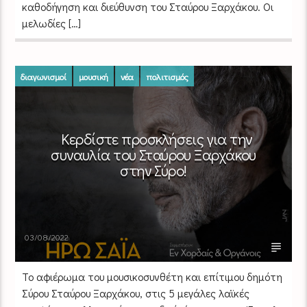
καθοδήγηση και διεύθυνση του Σταύρου Ξαρχάκου. Οι
μελωδίες […]
διαγωνισμοί
μουσική
νέα
πολιτισμός
Κερδίστε προσκλήσεις για την
συναυλία του Σταύρου Ξαρχάκου
στην Σύρο!
03/08/2022
To αφιέρωμα του μουσικοσυνθέτη και επίτιμου δημότη
Σύρου Σταύρου Ξαρχάκου, στις 5 μεγάλες λαϊκές