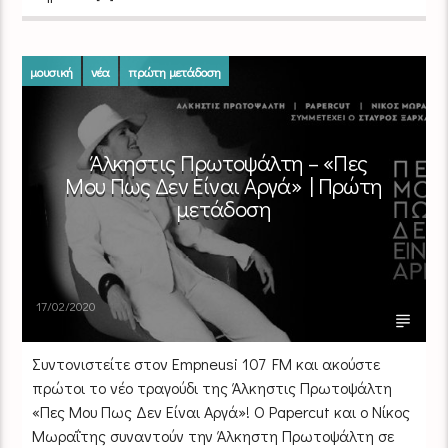
μουσική
νέα
πρώτη μετάδοση
Άλκηστις Πρωτοψάλτη – «Πες
Μου Πως Δεν Είναι Αργά» | Πρώτη
μετάδοση
17/02/2020
Συντονιστείτε στον Empneusi 107 FM και ακούστε
πρώτοι το νέο τραγούδι της Άλκηστις Πρωτοψάλτη
«Πες Μου Πως Δεν Είναι Αργά»! Ο Papercut και ο Νίκος
Μωραΐτης συναντούν την Άλκηστη Πρωτοψάλτη σε