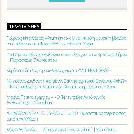
ΤΕΛΕΥΤΑΊΑ ΝΈΑ
Γιώργος Νταλάρας «Ρεμπέτικο»: Μια μεγάλη μουσική βραδιά
στο πλαίσιο του Φεστιβάλ Ρεμπέτικου Σύρου
Τα Νήσων Τέκνα «Ανέμελα στα πέλαγα» στα Χρούσσα Σύρου
– Παρασκευή 7 Αυγούστου
Κερδίστε διπλές προσκλήσεις για το AVLI FEST 2026
10 χρόνια Διεθνές Φεστιβάλ Εκκλησιαστικού Οργάνου «ΑΝΩ»
– Ένας διεθνής πολιτιστικός θεσμός γιορτάζει στη Σύρο​
Μαρία Παπαγεωργίου – «Ο Τελευταίος Αναλογικός
Άνθρωπος» | Νέο album
ΑΓΚΑΛΙΑΖΟΝΤΑΣ ΤΟ ΣΥΡΙΑΝΟ ΤΟΠΙΟ | εικαστικός περίπατος
από την KYKLart
Μάκε Αντωνίου – “Στα χνάρια του ερημίτη” | Νέο album