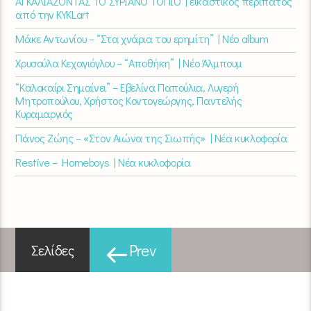
ΑΓΚΑΛΙΑΖΟΝΤΑΣ ΤΟ ΣΥΡΙΑΝΟ ΤΟΠΙΟ | εικαστικός περίπατος
από την KYKLart
Μάκε Αντωνίου – “Στα χνάρια του ερημίτη” | Νέο album
Χρυσούλα Κεχαγιόγλου – “Αποθήκη” | Νέο Άλμπουμ
“Καλοκαίρι Σημαίνει” – Εβελίνα Παπούλια, Λυγερή
Μητροπούλου, Χρήστος Κοντογεώργης, Παντελής
Κυραμαργιός
Πάνος Ζώης – «Στον Αιώνα της Σιωπής» | Νέα κυκλοφορία
Restive – Homeboys | Νέα κυκλοφορία
Prev
Σελίδες