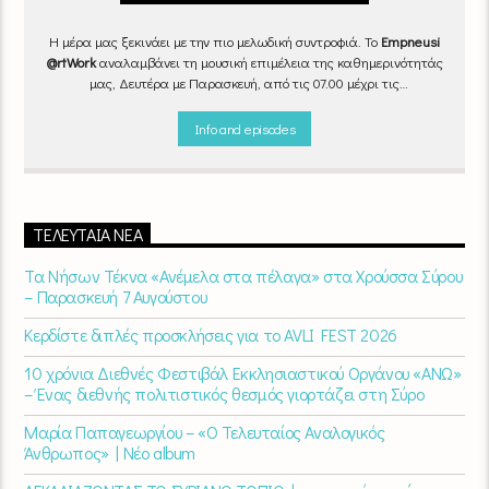
Η μέρα μας ξεκινάει με την πιο μελωδική συντροφιά. Το
Empneusi
@rtWork
αναλαμβάνει τη μουσική επιμέλεια της καθημερινότητάς
μας, Δευτέρα με Παρασκευή, από τις 07.00 μέχρι τις
10.00.
Επιλεγμένα τραγούδια
από την
εγχώρια
και τη
διεθνή
σκηνή
εναλλάσσονται αρμονικά, θυμίζοντάς μας πως δουλειά και
Info and episodes
τέχνη πάνε μαζί.
Καθημερινά
(Δευτέρα-Παρασκευή)
07:00 –
10:00
στον
Empneusi 107 FM
.
ΤΕΛΕΥΤΑΊΑ ΝΈΑ
Τα Νήσων Τέκνα «Ανέμελα στα πέλαγα» στα Χρούσσα Σύρου
– Παρασκευή 7 Αυγούστου
Κερδίστε διπλές προσκλήσεις για το AVLI FEST 2026
10 χρόνια Διεθνές Φεστιβάλ Εκκλησιαστικού Οργάνου «ΑΝΩ»
– Ένας διεθνής πολιτιστικός θεσμός γιορτάζει στη Σύρο​
Μαρία Παπαγεωργίου – «Ο Τελευταίος Αναλογικός
Άνθρωπος» | Νέο album