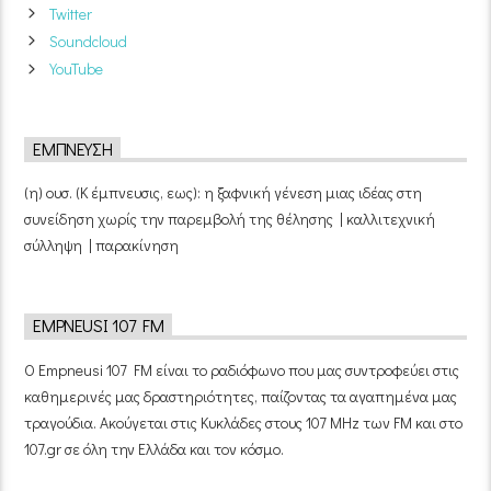
Twitter
Soundcloud
YouTube
ΈΜΠΝΕΥΣΗ
(η) ουσ. (Κ έμπνευσις, εως): η ξαφνική γένεση μιας ιδέας στη
συνείδηση χωρίς την παρεμβολή της θέλησης | καλλιτεχνική
σύλληψη | παρακίνηση
EMPNEUSI 107 FM
Ο Empneusi 107 FM είναι το ραδιόφωνο που μας συντροφεύει στις
καθημερινές μας δραστηριότητες, παίζοντας τα αγαπημένα μας
τραγούδια. Ακούγεται στις Κυκλάδες στους 107 MHz των FM και στο
107.gr σε όλη την Ελλάδα και τον κόσμο.