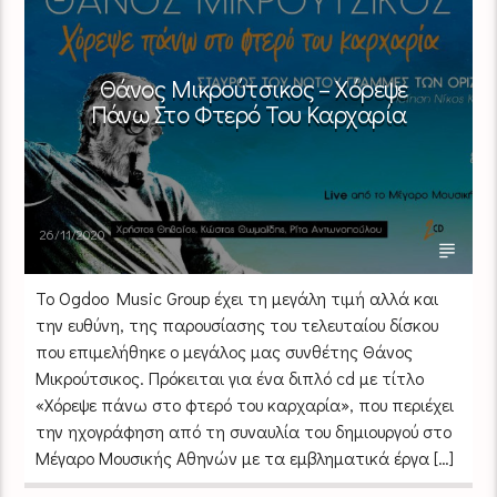
Θάνος Μικρούτσικος – Χόρεψε
Πάνω Στο Φτερό Του Καρχαρία
26/11/2020
Το Ogdoo Music Group έχει τη μεγάλη τιμή αλλά και
την ευθύνη, της παρουσίασης του τελευταίου δίσκου
που επιμελήθηκε ο μεγάλος μας συνθέτης Θάνος
Μικρούτσικος. Πρόκειται για ένα διπλό cd με τίτλο
«Χόρεψε πάνω στο φτερό του καρχαρία», που περιέχει
την ηχογράφηση από τη συναυλία του δημιουργού στο
Μέγαρο Μουσικής Αθηνών με τα εμβληματικά έργα […]