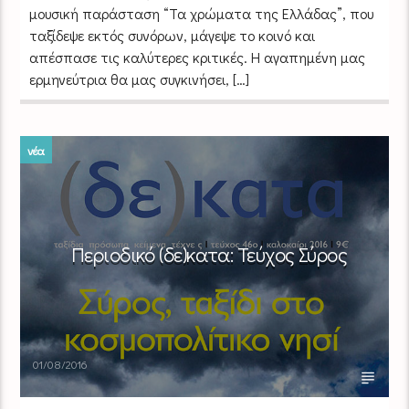
μουσική παράσταση “Τα χρώματα της Ελλάδας”, που
ταξίδεψε εκτός συνόρων, μάγεψε το κοινό και
απέσπασε τις καλύτερες κριτικές. H αγαπημένη μας
ερμηνεύτρια θα μας συγκινήσει, […]
νέα
Περιοδικό (δε)κατα: Τεύχος Σύρος
01/08/2016