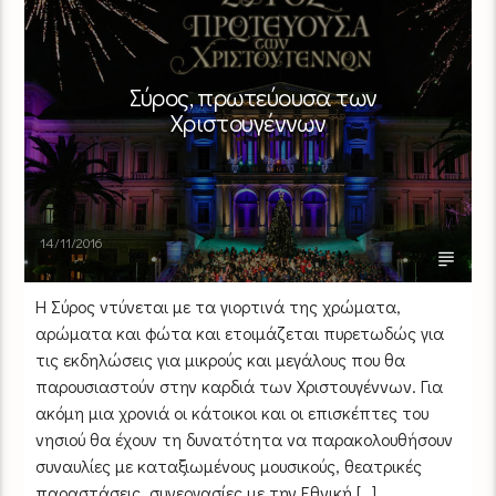
Σύρος, πρωτεύουσα των
Χριστουγέννων
14/11/2016
Η Σύρος ντύνεται με τα γιορτινά της χρώματα,
αρώματα και φώτα και ετοιμάζεται πυρετωδώς για
τις εκδηλώσεις για μικρούς και μεγάλους που θα
παρουσιαστούν στην καρδιά των Χριστουγέννων. Για
ακόμη μια χρονιά οι κάτοικοι και οι επισκέπτες του
νησιού θα έχουν τη δυνατότητα να παρακολουθήσουν
συναυλίες με καταξιωμένους μουσικούς, θεατρικές
παραστάσεις, συνεργασίες με την Εθνική […]