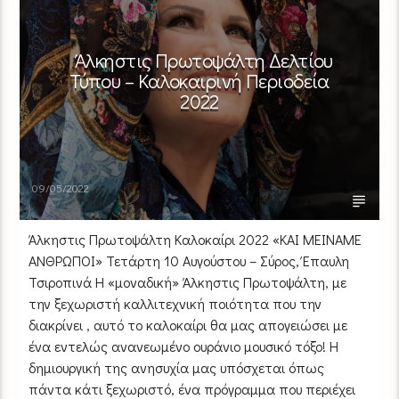
Άλκηστις Πρωτοψάλτη Δελτίου
Τύπου – Καλοκαιρινή Περιοδεία
2022
09/05/2022
Άλκηστις Πρωτοψάλτη Καλοκαίρι 2022 «ΚΑΙ ΜΕΙΝΑΜΕ
ΑΝΘΡΩΠΟΙ» Τετάρτη 10 Αυγούστου – Σύρος, Έπαυλη
Τσιροπινά Η «μοναδική» Άλκηστις Πρωτοψάλτη, με
την ξεχωριστή καλλιτεχνική ποιότητα που την
διακρίνει , αυτό το καλοκαίρι θα μας απογειώσει με
ένα εντελώς ανανεωμένο ουράνιο μουσικό τόξο! Η
δημιουργική της ανησυχία μας υπόσχεται όπως
πάντα κάτι ξεχωριστό, ένα πρόγραμμα που περιέχει