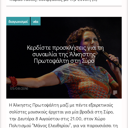
διαγωνισμοί
νέα
Κερδίστε προσκλήσεις για τη
συναυλία της Άλκηστης
Πρωτοψάλτη στη Σύρο
05/08/2016
Η Άλκηστις Πρωτοψάλτη μαζί με πέντε εξαιρετικούς
σολίστες μουσικούς έρχεται για μία βραδιά στη Σύρο,
την Δευτέρα 8 Αυγούστου στις 21.00, στον Χώρο
Πολιτισμού “Μάνος Ελευθερίου”, για να παρουσιάσει τη