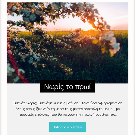
Νωρίς το πρωί
Ξυπνάς νωρίς; Ξυπνάμε κι εμείς μαζί σου. Μία ώρα αφιερωμένη σε
όλους όσους ξεκινούν τη μέρα τους με την ανατολή του ήλιου, με
μουσικές επιλογές που θα κάνουν την πρωινή ρουτίνα πιο
ευχάριστη!
"Νωρίς το πρωί" καθημερινά
(Δευτέρα - Παρασκευή)
06:00 - 07:00 στον Empneusi 107 FM
Info and episodes