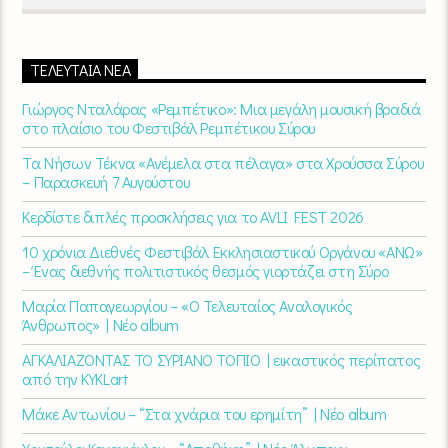
ΤΕΛΕΥΤΑΊΑ ΝΈΑ
Γιώργος Νταλάρας «Ρεμπέτικο»: Μια μεγάλη μουσική βραδιά
στο πλαίσιο του Φεστιβάλ Ρεμπέτικου Σύρου
Τα Νήσων Τέκνα «Ανέμελα στα πέλαγα» στα Χρούσσα Σύρου
– Παρασκευή 7 Αυγούστου
Κερδίστε διπλές προσκλήσεις για το AVLI FEST 2026
10 χρόνια Διεθνές Φεστιβάλ Εκκλησιαστικού Οργάνου «ΑΝΩ»
– Ένας διεθνής πολιτιστικός θεσμός γιορτάζει στη Σύρο​
Μαρία Παπαγεωργίου – «Ο Τελευταίος Αναλογικός
Άνθρωπος» | Νέο album
ΑΓΚΑΛΙΑΖΟΝΤΑΣ ΤΟ ΣΥΡΙΑΝΟ ΤΟΠΙΟ | εικαστικός περίπατος
από την KYKLart
Μάκε Αντωνίου – “Στα χνάρια του ερημίτη” | Νέο album