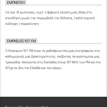
ΈΜΠΝΕΥΣΗ
(η) ουσ. (Κ έμπνευσις, εως): η ξαφνική γένεση μιας ιδέας στη
συνείδηση χωρίς την παρεμβολή της θέλησης | καλλιτεχνική
σύλληψη | παρακίνηση
EMPNEUSI 107 FM
Ο Empneusi 107 FM είναι το ραδιόφωνο που μας συντροφεύει στις
καθημερινές μας δραστηριότητες, παίζοντας τα αγαπημένα μας
τραγούδια. Ακούγεται στις Κυκλάδες στους 107 MHz των FM και στο
107.gr σε όλη την Ελλάδα και τον κόσμο.