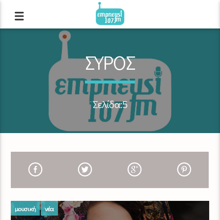
ΣΥΡΟΣ
Σελίδα:5
μουσική
νέα