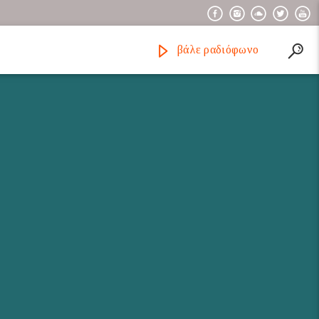
βάλε ραδιόφωνο