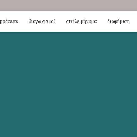
podcasts
διαγωνισμοί
στείλε μήνυμα
διαφήμιση