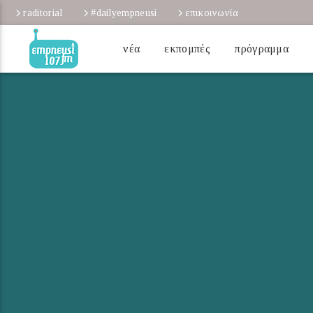
raditorial
#dailyempneusi
επικοινωνία
νέα
εκπομπές
πρόγραμμα