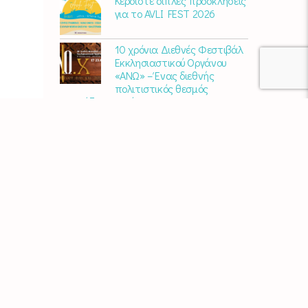
Κερδίστε διπλές προσκλήσεις
για το AVLI FEST 2026
10 χρόνια Διεθνές Φεστιβάλ
Εκκλησιαστικού Οργάνου
«ΑΝΩ» – Ένας διεθνής
πολιτιστικός θεσμός
γιορτάζει στη Σύρο​
Μαρία Παπαγεωργίου – «Ο
Τελευταίος Αναλογικός
Άνθρωπος» | Νέο album
ΑΓΚΑΛΙΑΖΟΝΤΑΣ ΤΟ ΣΥΡΙΑΝΟ
ΤΟΠΙΟ | εικαστικός
περίπατος από την KYKLart
Μάκε Αντωνίου – “Στα
χνάρια του ερημίτη” | Νέο
album
Χρυσούλα Κεχαγιόγλου –
“Αποθήκη” | Νέο Άλμπουμ