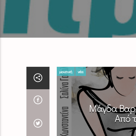
μουσική
νέα
Μάγδα Βαρού
Από τ