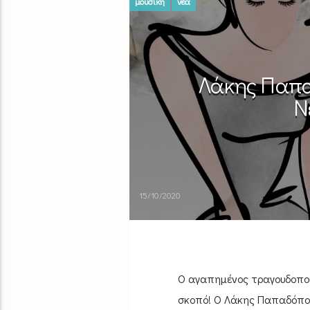
μουσική
νέα
Λάκης Παπα
Ν
15/10/2020
Ο αγαπημένος τραγουδοποιό
σκοπό! Ο Λάκης Παπαδόπου