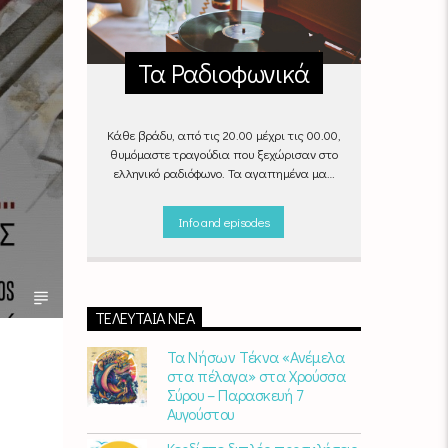
Τα Ραδιοφωνικά
Κάθε βράδυ, από τις 20.00 μέχρι τις 00.00,
θυμόμαστε τραγούδια που ξεχώρισαν στο
ελληνικό ραδιόφωνο. Τα αγαπημένα μας
«Ραδιοφωνικά», στον αέρα του Empneusi.
Που ξέρεις, μπορεί και το δικό σου
Info and episodes
αγαπημένο τραγούδι να βρίσκεται μέσα σ’
αυτά!
Κάθε βράδυ 20
:00 –
00:00
στον
Empneusi 107 FM
.
ΤΕΛΕΥΤΑΊΑ ΝΈΑ
Τα Νήσων Τέκνα «Ανέμελα
στα πέλαγα» στα Χρούσσα
Σύρου – Παρασκευή 7
Αυγούστου