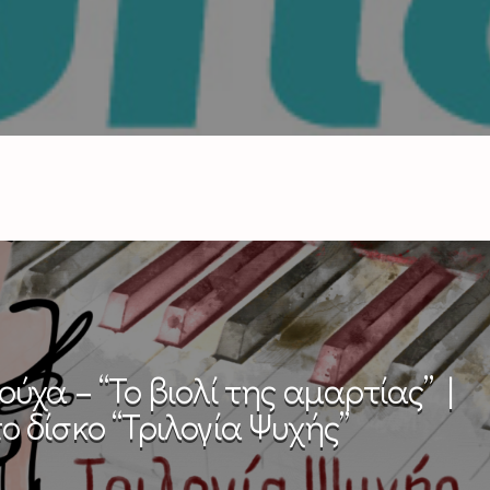
χα – “Το βιολί της αμαρτίας” |
ο δίσκο “Τριλογία Ψυχής”