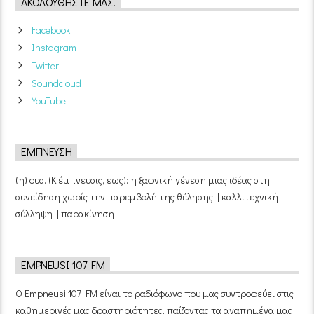
ΑΚΟΛΟΥΘΉΣΤΕ ΜΑΣ!
Facebook
Instagram
Twitter
Soundcloud
YouTube
ΈΜΠΝΕΥΣΗ
(η) ουσ. (Κ έμπνευσις, εως): η ξαφνική γένεση μιας ιδέας στη
συνείδηση χωρίς την παρεμβολή της θέλησης | καλλιτεχνική
σύλληψη | παρακίνηση
EMPNEUSI 107 FM
Ο Empneusi 107 FM είναι το ραδιόφωνο που μας συντροφεύει στις
καθημερινές μας δραστηριότητες, παίζοντας τα αγαπημένα μας