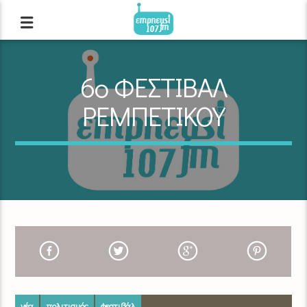
6ο ΦΕΣΤΙΒΑΛ
ΡΕΜΠΕΤΙΚΟΥ
νέα
πολιτισμός
φεστιβάλ