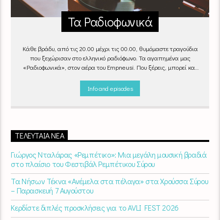
Τα Ραδιοφωνικά
Κάθε βράδυ, από τις 20.00 μέχρι τις 00.00, θυμόμαστε τραγούδια
που ξεχώρισαν στο ελληνικό ραδιόφωνο. Τα αγαπημένα μας
«Ραδιοφωνικά», στον αέρα του Empneusi. Που ξέρεις, μπορεί και
το δικό σου αγαπημένο τραγούδι να βρίσκεται μέσα σ’ αυτά!
Κάθε
βράδυ 20
:00 – 00:00
στον
Empneusi 107 FM
.
Info and episodes
ΤΕΛΕΥΤΑΊΑ ΝΈΑ
Γιώργος Νταλάρας «Ρεμπέτικο»: Μια μεγάλη μουσική βραδιά
στο πλαίσιο του Φεστιβάλ Ρεμπέτικου Σύρου
Τα Νήσων Τέκνα «Ανέμελα στα πέλαγα» στα Χρούσσα Σύρου
– Παρασκευή 7 Αυγούστου
Κερδίστε διπλές προσκλήσεις για το AVLI FEST 2026