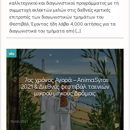
καλλιτεχνικού και διαγωνιστικού προγράμματος με τη
συμμετοχή εκλεκτών μελών στις διεθνείς κριτικές
επιτροπές των διαγωνιστικών τμημάτων του
Φεστιβάλ. Έχοντας ήδη λάβει 4.000 αιτήσεις για τα
διαγωνιστικά του τμήματα από […]
νέα
7ος χρόνος Αγορά – AnimaSyros
2021 & Διεθνές φεστιβάλ ταινιών
μικρού μήκους Δράμας
15/06/2021