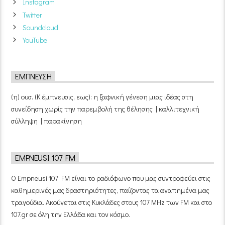
Instagram
Twitter
Soundcloud
YouTube
ΈΜΠΝΕΥΣΗ
(η) ουσ. (Κ έμπνευσις, εως): η ξαφνική γένεση μιας ιδέας στη
συνείδηση χωρίς την παρεμβολή της θέλησης | καλλιτεχνική
σύλληψη | παρακίνηση
EMPNEUSI 107 FM
Ο Empneusi 107 FM είναι το ραδιόφωνο που μας συντροφεύει στις
καθημερινές μας δραστηριότητες, παίζοντας τα αγαπημένα μας
τραγούδια. Ακούγεται στις Κυκλάδες στους 107 MHz των FM και στο
107.gr σε όλη την Ελλάδα και τον κόσμο.