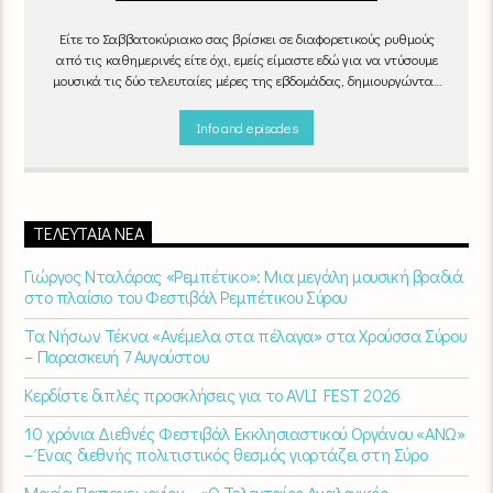
Είτε το Σαββατοκύριακο σας βρίσκει σε διαφορετικούς ρυθμούς
από τις καθημερινές είτε όχι, εμείς είμαστε εδώ για να ντύσουμε
μουσικά τις δύο τελευταίες μέρες της εβδομάδας, δημιουργώντας
μία μελωδική συνήθεια για ό,τι κι αν κάνετε.
Info and episodes
ΤΕΛΕΥΤΑΊΑ ΝΈΑ
Γιώργος Νταλάρας «Ρεμπέτικο»: Μια μεγάλη μουσική βραδιά
στο πλαίσιο του Φεστιβάλ Ρεμπέτικου Σύρου
Τα Νήσων Τέκνα «Ανέμελα στα πέλαγα» στα Χρούσσα Σύρου
– Παρασκευή 7 Αυγούστου
Κερδίστε διπλές προσκλήσεις για το AVLI FEST 2026
10 χρόνια Διεθνές Φεστιβάλ Εκκλησιαστικού Οργάνου «ΑΝΩ»
– Ένας διεθνής πολιτιστικός θεσμός γιορτάζει στη Σύρο​
Μαρία Παπαγεωργίου – «Ο Τελευταίος Αναλογικός