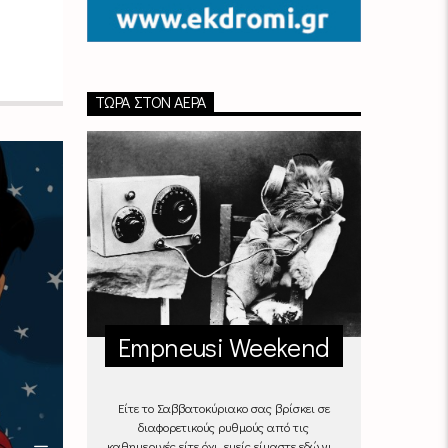
ΤΏΡΑ ΣΤΟΝ ΑΈΡΑ
Empneusi Weekend
Είτε το Σαββατοκύριακο σας βρίσκει σε
διαφορετικούς ρυθμούς από τις
καθημερινές είτε όχι, εμείς είμαστε εδώ για