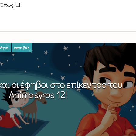
 Όπως […]
νάρια
φεστιβάλ
και οι έφηβοι στο επίκεντρο του
Animasyros 12!