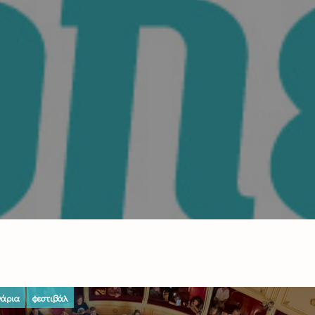
νάρια
φεστιβάλ