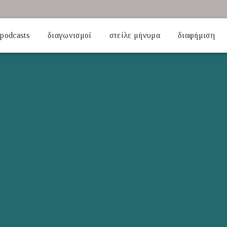
podcasts
διαγωνισμοί
στείλε μήνυμα
διαφήμιση