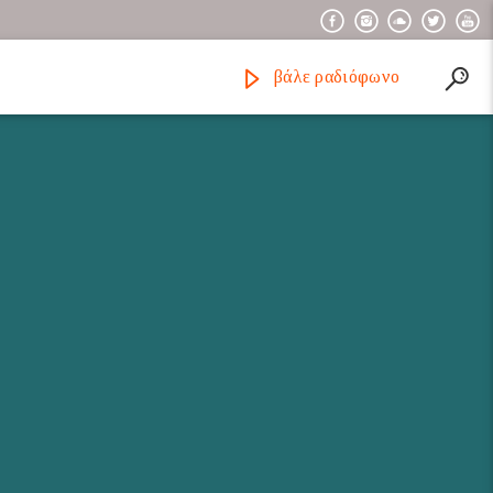
βάλε ραδιόφωνο