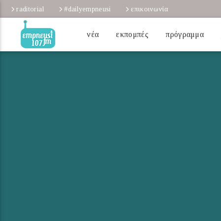
raditorial
#dailyempneusi
επικοινωνία
νέα
εκπομπές
πρόγραμμα