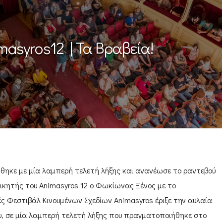
masyros12 | Τα Βραβεία!
θηκε με μία λαμπερή τελετή λήξης και ανανέωσε το ραντεβού
νικητής του Animasyros 12 ο Φωκίωνας Ξένος με το
ς Φεστιβάλ Κινουμένων Σχεδίων Animasyros έριξε την αυλαία
υ, σε μία λαμπερή τελετή λήξης που πραγματοποιήθηκε στο