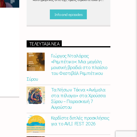
να ντύσουμε μουσικά τις δύο τελευταίες
μέρες της εβδομάδας, δημιουργώντας μία
Info and episodes
μελωδική συνήθεια για ό,τι κι αν κάνετε.
ΤΕΛΕΥΤΑΊΑ ΝΈΑ
Γιώργος Νταλάρας
«Ρεμπέτικο»: Μια μεγάλη
μουσική βραδιά στο πλαίσιο
του Φεστιβάλ Ρεμπέτικου
Σύρου
Τα Νήσων Τέκνα «Ανέμελα
στα πέλαγα» στα Χρούσσα
Σύρου – Παρασκευή 7
Αυγούστου
Κερδίστε διπλές προσκλήσεις
για το AVLI FEST 2026