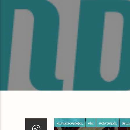
κινηματογράφος
νέα
πολιτισμός
σεμι