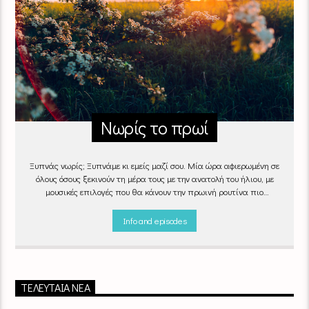
Νωρίς το πρωί
Ξυπνάς νωρίς; Ξυπνάμε κι εμείς μαζί σου. Μία ώρα αφιερωμένη σε
όλους όσους ξεκινούν τη μέρα τους με την ανατολή του ήλιου, με
μουσικές επιλογές που θα κάνουν την πρωινή ρουτίνα πιο
ευχάριστη!
"Νωρίς το πρωί" καθημερινά
(Δευτέρα - Παρασκευή)
06:00 - 07:00 στον Empneusi 107 FM
Info and episodes
ΤΕΛΕΥΤΑΊΑ ΝΈΑ