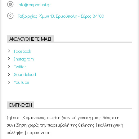
info@empneusi.gr
Ταξιαρχίας Ρίμινι 13, Ερμούπολη - Σύρος 84100
ΑΚΟΛΟΥΘΉΣΤΕ ΜΑΣ!
Facebook
Instagram
Twitter
Soundcloud
YouTube
ΈΜΠΝΕΥΣΗ
(η) ουσ. (Κ έμπνευσις, εως): η ξαφνική γένεση μιας ιδέας στη
συνείδηση χωρίς την παρεμβολή της θέλησης | καλλιτεχνική
σύλληψη | παρακίνηση