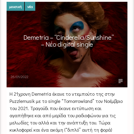
μουσική
νέα
Demetria – “Cinderella/Sunshine”
– Νέο digital single
26/01/2022
Η 21χρονη Demetria έκανε το ντεμπούτο της στην
Puzzlemusik με το single “Tomorrowland” τον Νοέμβριο
του 2021. Τραγούδι που έκανε εντύπωση και
αγαπήθηκε και από μερίδα του ραδιοφώνου για τις
μελωδίες του αλλά και την ανάπτυξη του. Τώρα
κυκλοφορεί και ένα ακόμη (“διπλό” αυτή τη φορά)