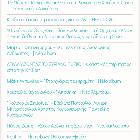
Τα Νήσων Τέκνα «Ανέμελα στα πέλαγα» στα Χρούσσα Σύρου
– Παρασκευή 7 Αυγούστου
Κερδίστε διπλές προσκλήσεις για το AVLI FEST 2026
10 χρόνια Διεθνές Φεστιβάλ Εκκλησιαστικού Οργάνου «ΑΝΩ»
– Ένας διεθνής πολιτιστικός θεσμός γιορτάζει στη Σύρο​
Μαρία Παπαγεωργίου – «Ο Τελευταίος Αναλογικός
Άνθρωπος» | Νέο album
ΑΓΚΑΛΙΑΖΟΝΤΑΣ ΤΟ ΣΥΡΙΑΝΟ ΤΟΠΙΟ | εικαστικός περίπατος
από την KYKLart
Μάκε Αντωνίου – “Στα χνάρια του ερημίτη” | Νέο album
Χρυσούλα Κεχαγιόγλου – “Αποθήκη” | Νέο Άλμπουμ
“Καλοκαίρι Σημαίνει” – Εβελίνα Παπούλια, Λυγερή
Μητροπούλου, Χρήστος Κοντογεώργης, Παντελής
Κυραμαργιός
Πάνος Ζώης – «Στον Αιώνα της Σιωπής» | Νέα κυκλοφορία
Restive – Homeboys | Νέα κυκλοφορία