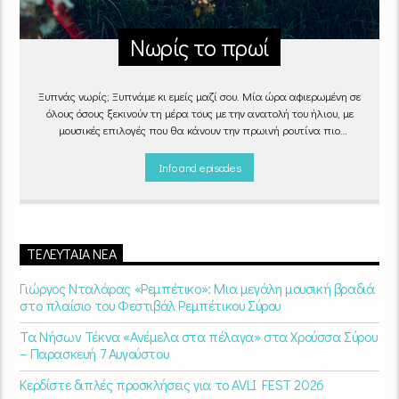
Νωρίς το πρωί
Ξυπνάς νωρίς; Ξυπνάμε κι εμείς μαζί σου. Μία ώρα αφιερωμένη σε
όλους όσους ξεκινούν τη μέρα τους με την ανατολή του ήλιου, με
μουσικές επιλογές που θα κάνουν την πρωινή ρουτίνα πιο
ευχάριστη!
"Νωρίς το πρωί" καθημερινά
(Δευτέρα - Παρασκευή)
06:00 - 07:00 στον Empneusi 107 FM
Info and episodes
ΤΕΛΕΥΤΑΊΑ ΝΈΑ
Γιώργος Νταλάρας «Ρεμπέτικο»: Μια μεγάλη μουσική βραδιά
στο πλαίσιο του Φεστιβάλ Ρεμπέτικου Σύρου
Τα Νήσων Τέκνα «Ανέμελα στα πέλαγα» στα Χρούσσα Σύρου
– Παρασκευή 7 Αυγούστου
Κερδίστε διπλές προσκλήσεις για το AVLI FEST 2026