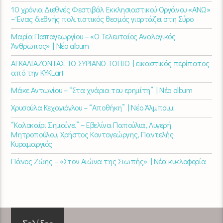
10 χρόνια Διεθνές Φεστιβάλ Εκκλησιαστικού Οργάνου «ΑΝΩ»
– Ένας διεθνής πολιτιστικός θεσμός γιορτάζει στη Σύρο​
Μαρία Παπαγεωργίου – «Ο Τελευταίος Αναλογικός
Άνθρωπος» | Νέο album
ΑΓΚΑΛΙΑΖΟΝΤΑΣ ΤΟ ΣΥΡΙΑΝΟ ΤΟΠΙΟ | εικαστικός περίπατος
από την KYKLart
Μάκε Αντωνίου – “Στα χνάρια του ερημίτη” | Νέο album
Χρυσούλα Κεχαγιόγλου – “Αποθήκη” | Νέο Άλμπουμ
“Καλοκαίρι Σημαίνει” – Εβελίνα Παπούλια, Λυγερή
Μητροπούλου, Χρήστος Κοντογεώργης, Παντελής
Κυραμαργιός
Πάνος Ζώης – «Στον Αιώνα της Σιωπής» | Νέα κυκλοφορία