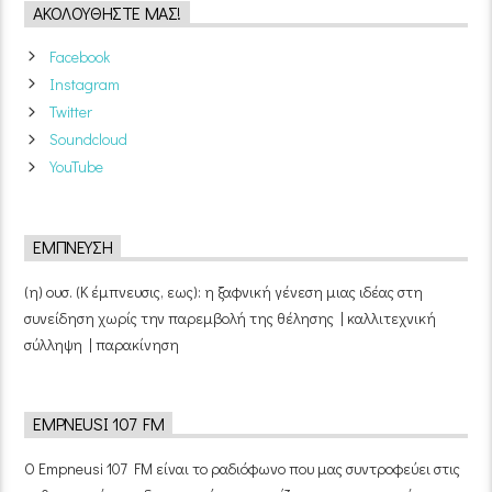
ΑΚΟΛΟΥΘΉΣΤΕ ΜΑΣ!
Facebook
Instagram
Twitter
Soundcloud
YouTube
ΈΜΠΝΕΥΣΗ
(η) ουσ. (Κ έμπνευσις, εως): η ξαφνική γένεση μιας ιδέας στη
συνείδηση χωρίς την παρεμβολή της θέλησης | καλλιτεχνική
σύλληψη | παρακίνηση
EMPNEUSI 107 FM
Ο Empneusi 107 FM είναι το ραδιόφωνο που μας συντροφεύει στις