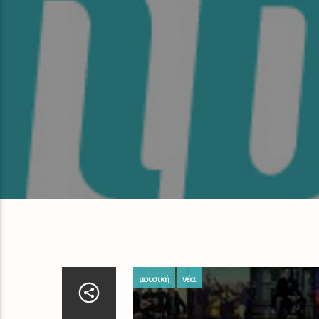
μουσική
νέα