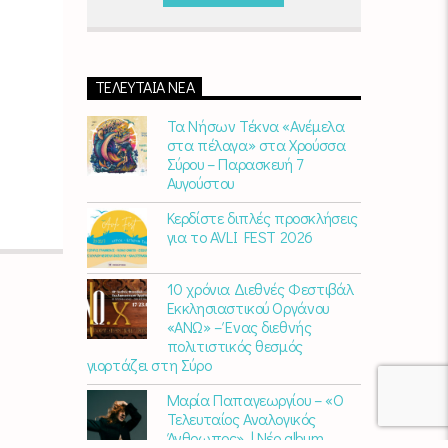
Παρασκευή)
06:00 - 07:00 στον Empneusi
107 FM
ΤΕΛΕΥΤΑΊΑ ΝΈΑ
Τα Νήσων Τέκνα «Ανέμελα
στα πέλαγα» στα Χρούσσα
Σύρου – Παρασκευή 7
Αυγούστου
Κερδίστε διπλές προσκλήσεις
για το AVLI FEST 2026
10 χρόνια Διεθνές Φεστιβάλ
Εκκλησιαστικού Οργάνου
«ΑΝΩ» – Ένας διεθνής
πολιτιστικός θεσμός
γιορτάζει στη Σύρο​
Μαρία Παπαγεωργίου – «Ο
Τελευταίος Αναλογικός
Άνθρωπος» | Νέο album