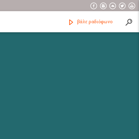
βάλε ραδιόφωνο