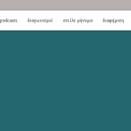
podcasts
διαγωνισμοί
στείλε μήνυμα
διαφήμιση