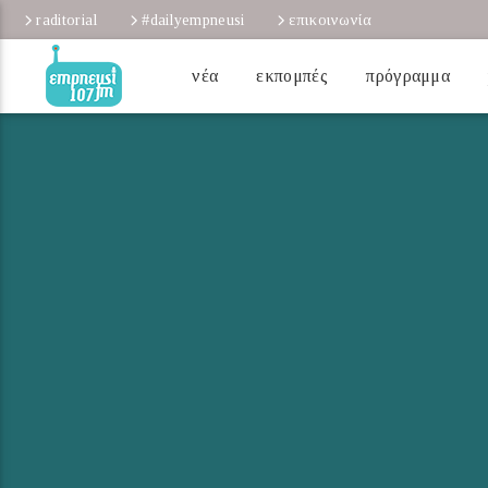
raditorial
#dailyempneusi
επικοινωνία
νέα
εκπομπές
πρόγραμμα