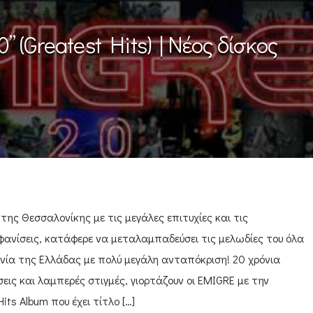
” (Greatest Hits) | Νέος δίσκος
ης Θεσσαλονίκης με τις μεγάλες επιτυχίες και τις
ανίσεις, κατάφερε να μεταλαμπαδεύσει τις μελωδίες του όλα
νία της Ελλάδας με πολύ μεγάλη ανταπόκριση! 20 χρόνια
εις και λαμπερές στιγμές, γιορτάζουν οι EMIGRE με την
its Album που έχει τίτλο […]