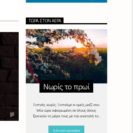
ΤΏΡΑ ΣΤΟΝ ΑΈΡΑ
Νωρίς το πρωί
Ξυπνάς νωρίς; Ξυπνάμε κι εμείς μαζί σου.
Μία ώρα αφιερωμένη σε όλους όσους
ξεκινούν τη μέρα τους με την ανατολή του
ήλιου, με μουσικές επιλογές που θα κάνουν
την πρωινή ρουτίνα πιο ευχάριστη!
Info and episodes
"Νωρίς το πρωί" καθημερινά
(Δευτέρα -