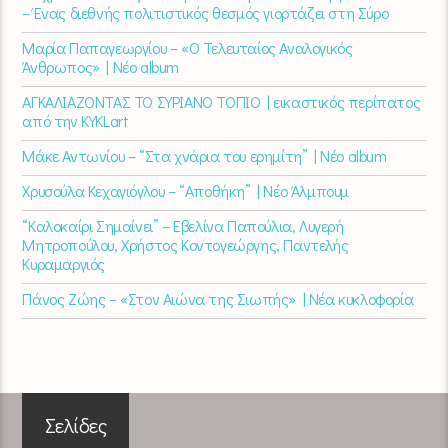
– Ένας διεθνής πολιτιστικός θεσμός γιορτάζει στη Σύρο​
Μαρία Παπαγεωργίου – «Ο Τελευταίος Αναλογικός
Άνθρωπος» | Νέο album
ΑΓΚΑΛΙΑΖΟΝΤΑΣ ΤΟ ΣΥΡΙΑΝΟ ΤΟΠΙΟ | εικαστικός περίπατος
από την KYKLart
Μάκε Αντωνίου – “Στα χνάρια του ερημίτη” | Νέο album
Χρυσούλα Κεχαγιόγλου – “Αποθήκη” | Νέο Άλμπουμ
“Καλοκαίρι Σημαίνει” – Εβελίνα Παπούλια, Λυγερή
Μητροπούλου, Χρήστος Κοντογεώργης, Παντελής
Κυραμαργιός
Πάνος Ζώης – «Στον Αιώνα της Σιωπής» | Νέα κυκλοφορία
Σελίδες