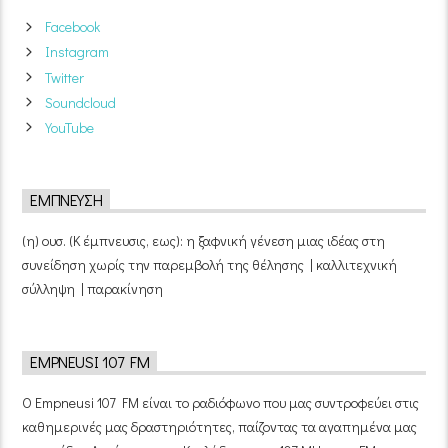
Facebook
Instagram
Twitter
Soundcloud
YouTube
ΈΜΠΝΕΥΣΗ
(η) ουσ. (Κ έμπνευσις, εως): η ξαφνική γένεση μιας ιδέας στη
συνείδηση χωρίς την παρεμβολή της θέλησης | καλλιτεχνική
σύλληψη | παρακίνηση
EMPNEUSI 107 FM
Ο Empneusi 107 FM είναι το ραδιόφωνο που μας συντροφεύει στις
καθημερινές μας δραστηριότητες, παίζοντας τα αγαπημένα μας