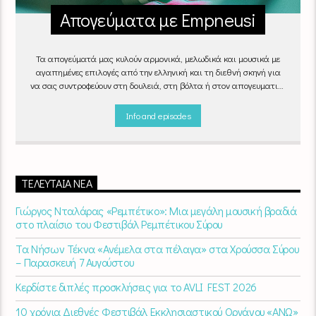
Απογεύματα με Empneusi
Τα απογεύματά μας κυλούν αρμονικά, μελωδικά και μουσικά με
αγαπημένες επιλογές από την ελληνική και τη διεθνή σκηνή για
να σας συντροφεύουν στη δουλειά, στη βόλτα ή στον απογευματινό
καφέ στην πιο αναπαυτική γωνιά του σπιτιού σας.
"Απογεύματα
με Empneusi", Καθημερινά & Σαββατοκύριακα 17:00 – 20:00.
Info and episodes
ΤΕΛΕΥΤΑΊΑ ΝΈΑ
Γιώργος Νταλάρας «Ρεμπέτικο»: Μια μεγάλη μουσική βραδιά
στο πλαίσιο του Φεστιβάλ Ρεμπέτικου Σύρου
Τα Νήσων Τέκνα «Ανέμελα στα πέλαγα» στα Χρούσσα Σύρου
– Παρασκευή 7 Αυγούστου
Κερδίστε διπλές προσκλήσεις για το AVLI FEST 2026
10 χρόνια Διεθνές Φεστιβάλ Εκκλησιαστικού Οργάνου «ΑΝΩ»