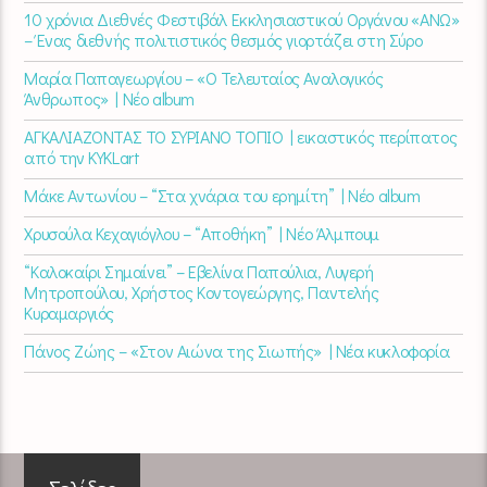
10 χρόνια Διεθνές Φεστιβάλ Εκκλησιαστικού Οργάνου «ΑΝΩ»
– Ένας διεθνής πολιτιστικός θεσμός γιορτάζει στη Σύρο​
Μαρία Παπαγεωργίου – «Ο Τελευταίος Αναλογικός
Άνθρωπος» | Νέο album
ΑΓΚΑΛΙΑΖΟΝΤΑΣ ΤΟ ΣΥΡΙΑΝΟ ΤΟΠΙΟ | εικαστικός περίπατος
από την KYKLart
Μάκε Αντωνίου – “Στα χνάρια του ερημίτη” | Νέο album
Χρυσούλα Κεχαγιόγλου – “Αποθήκη” | Νέο Άλμπουμ
“Καλοκαίρι Σημαίνει” – Εβελίνα Παπούλια, Λυγερή
Μητροπούλου, Χρήστος Κοντογεώργης, Παντελής
Κυραμαργιός
Πάνος Ζώης – «Στον Αιώνα της Σιωπής» | Νέα κυκλοφορία