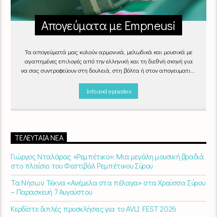
Απογεύματα με Empneusi
Τα απογεύματά μας κυλούν αρμονικά, μελωδικά και μουσικά με
αγαπημένες επιλογές από την ελληνική και τη διεθνή σκηνή για
να σας συντροφεύουν στη δουλειά, στη βόλτα ή στον απογευματινό
καφέ στην πιο αναπαυτική γωνιά του σπιτιού σας.
"Απογεύματα
με Empneusi", Καθημερινά & Σαββατοκύριακα 17:00 – 20:00.
Info and episodes
ΤΕΛΕΥΤΑΊΑ ΝΈΑ
Γιώργος Νταλάρας «Ρεμπέτικο»: Μια μεγάλη μουσική βραδιά
στο πλαίσιο του Φεστιβάλ Ρεμπέτικου Σύρου
Τα Νήσων Τέκνα «Ανέμελα στα πέλαγα» στα Χρούσσα Σύρου
– Παρασκευή 7 Αυγούστου
Κερδίστε διπλές προσκλήσεις για το AVLI FEST 2026