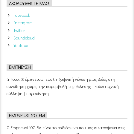
ΑΚΟΛΟΥΘΉΣΤΕ ΜΑΣ!
Facebook
Instagram
Twitter
Soundcloud
YouTube
ΈΜΠΝΕΥΣΗ
(η) ουσ. (Κ έμπνευσις, εως): η ξαφνική γένεση μιας ιδέας στη
συνείδηση χωρίς την παρεμβολή της θέλησης | καλλιτεχνική
σύλληψη | παρακίνηση
EMPNEUSI 107 FM
Ο Empneusi 107 FM είναι το ραδιόφωνο που μας συντροφεύει στις