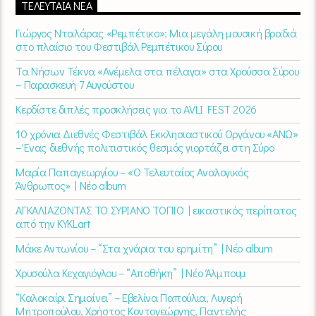
ΤΕΛΕΥΤΑΊΑ ΝΈΑ
Γιώργος Νταλάρας «Ρεμπέτικο»: Μια μεγάλη μουσική βραδιά
στο πλαίσιο του Φεστιβάλ Ρεμπέτικου Σύρου
Τα Νήσων Τέκνα «Ανέμελα στα πέλαγα» στα Χρούσσα Σύρου
– Παρασκευή 7 Αυγούστου
Κερδίστε διπλές προσκλήσεις για το AVLI FEST 2026
10 χρόνια Διεθνές Φεστιβάλ Εκκλησιαστικού Οργάνου «ΑΝΩ»
– Ένας διεθνής πολιτιστικός θεσμός γιορτάζει στη Σύρο​
Μαρία Παπαγεωργίου – «Ο Τελευταίος Αναλογικός
Άνθρωπος» | Νέο album
ΑΓΚΑΛΙΑΖΟΝΤΑΣ ΤΟ ΣΥΡΙΑΝΟ ΤΟΠΙΟ | εικαστικός περίπατος
από την KYKLart
Μάκε Αντωνίου – “Στα χνάρια του ερημίτη” | Νέο album
Χρυσούλα Κεχαγιόγλου – “Αποθήκη” | Νέο Άλμπουμ
“Καλοκαίρι Σημαίνει” – Εβελίνα Παπούλια, Λυγερή
Μητροπούλου, Χρήστος Κοντογεώργης, Παντελής