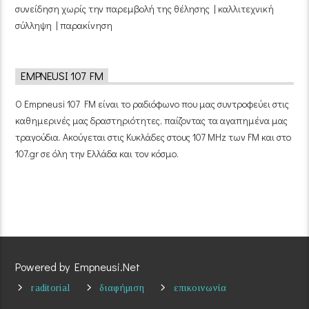
συνείδηση χωρίς την παρεμβολή της θέλησης | καλλιτεχνική
σύλληψη | παρακίνηση
EMPNEUSI 107 FM
Ο Empneusi 107 FM είναι το ραδιόφωνο που μας συντροφεύει στις
καθημερινές μας δραστηριότητες, παίζοντας τα αγαπημένα μας
τραγούδια. Ακούγεται στις Κυκλάδες στους 107 MHz των FM και στο
107.gr σε όλη την Ελλάδα και τον κόσμο.
Powered by Empneusi.Net
raditorial
διαφήμιση
επικοινωνία