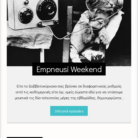
Empneusi Weekend
Είτε το Σαββατοκύριακο σας βρίσκει σε διαφορετικούς ρυθμούς
από τις καθημερινές είτε όχι, εμείς είμαστε εδώ για να ντύσουμε
μουσικά τις δύο τελευταίες μέρες της εβδομάδας, δημιουργώντας
μία μελωδική συνήθεια για ό,τι κι αν κάνετε.
Info and episodes