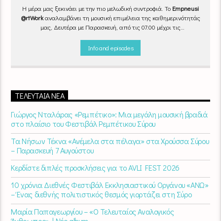
Η μέρα μας ξεκινάει με την πιο μελωδική συντροφιά. Το
Empneusi
@rtWork
αναλαμβάνει τη μουσική επιμέλεια της καθημερινότητάς
μας, Δευτέρα με Παρασκευή, από τις 07.00 μέχρι τις
10.00.
Επιλεγμένα τραγούδια
από την
εγχώρια
και τη
διεθνή
σκηνή
εναλλάσσονται αρμονικά, θυμίζοντάς μας πως δουλειά και
Info and episodes
τέχνη πάνε μαζί.
Καθημερινά
(Δευτέρα-Παρασκευή)
07:00 –
10:00
στον
Empneusi 107 FM
.
ΤΕΛΕΥΤΑΊΑ ΝΈΑ
Γιώργος Νταλάρας «Ρεμπέτικο»: Μια μεγάλη μουσική βραδιά
στο πλαίσιο του Φεστιβάλ Ρεμπέτικου Σύρου
Τα Νήσων Τέκνα «Ανέμελα στα πέλαγα» στα Χρούσσα Σύρου
– Παρασκευή 7 Αυγούστου
Κερδίστε διπλές προσκλήσεις για το AVLI FEST 2026
10 χρόνια Διεθνές Φεστιβάλ Εκκλησιαστικού Οργάνου «ΑΝΩ»
– Ένας διεθνής πολιτιστικός θεσμός γιορτάζει στη Σύρο​
Μαρία Παπαγεωργίου – «Ο Τελευταίος Αναλογικός
Άνθρωπος» | Νέο album