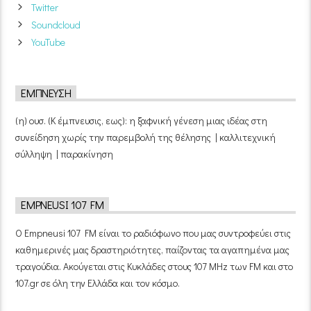
Twitter
Soundcloud
YouTube
ΈΜΠΝΕΥΣΗ
(η) ουσ. (Κ έμπνευσις, εως): η ξαφνική γένεση μιας ιδέας στη
συνείδηση χωρίς την παρεμβολή της θέλησης | καλλιτεχνική
σύλληψη | παρακίνηση
EMPNEUSI 107 FM
Ο Empneusi 107 FM είναι το ραδιόφωνο που μας συντροφεύει στις
καθημερινές μας δραστηριότητες, παίζοντας τα αγαπημένα μας
τραγούδια. Ακούγεται στις Κυκλάδες στους 107 MHz των FM και στο
107.gr σε όλη την Ελλάδα και τον κόσμο.