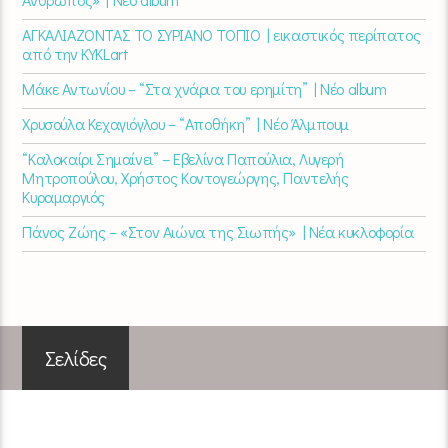
ΑΓΚΑΛΙΑΖΟΝΤΑΣ ΤΟ ΣΥΡΙΑΝΟ ΤΟΠΙΟ | εικαστικός περίπατος
από την KYKLart
Μάκε Αντωνίου – “Στα χνάρια του ερημίτη” | Νέο album
Χρυσούλα Κεχαγιόγλου – “Αποθήκη” | Νέο Άλμπουμ
“Καλοκαίρι Σημαίνει” – Εβελίνα Παπούλια, Λυγερή
Μητροπούλου, Χρήστος Κοντογεώργης, Παντελής
Κυραμαργιός
Πάνος Ζώης – «Στον Αιώνα της Σιωπής» | Νέα κυκλοφορία
Σελίδες