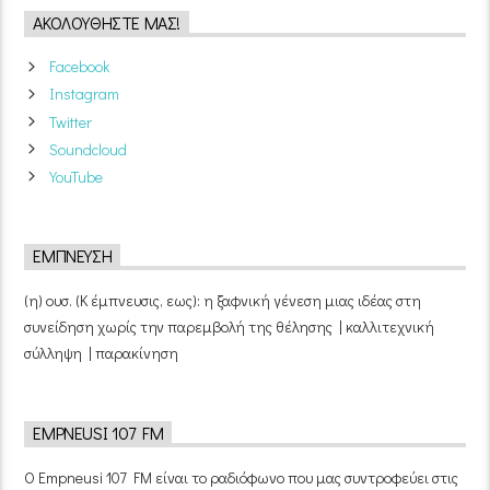
ΑΚΟΛΟΥΘΉΣΤΕ ΜΑΣ!
Facebook
Instagram
Twitter
Soundcloud
YouTube
ΈΜΠΝΕΥΣΗ
(η) ουσ. (Κ έμπνευσις, εως): η ξαφνική γένεση μιας ιδέας στη
συνείδηση χωρίς την παρεμβολή της θέλησης | καλλιτεχνική
σύλληψη | παρακίνηση
EMPNEUSI 107 FM
Ο Empneusi 107 FM είναι το ραδιόφωνο που μας συντροφεύει στις