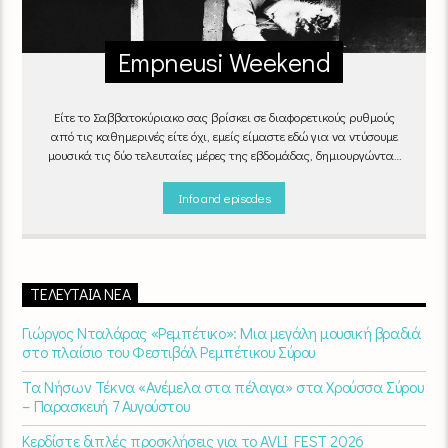
Empneusi Weekend
Είτε το Σαββατοκύριακο σας βρίσκει σε διαφορετικούς ρυθμούς
από τις καθημερινές είτε όχι, εμείς είμαστε εδώ για να ντύσουμε
μουσικά τις δύο τελευταίες μέρες της εβδομάδας, δημιουργώντας
μία μελωδική συνήθεια για ό,τι κι αν κάνετε.
Info and episodes
ΤΕΛΕΥΤΑΊΑ ΝΈΑ
Γιώργος Νταλάρας «Ρεμπέτικο»: Μια μεγάλη μουσική βραδιά
στο πλαίσιο του Φεστιβάλ Ρεμπέτικου Σύρου
Τα Νήσων Τέκνα «Ανέμελα στα πέλαγα» στα Χρούσσα Σύρου
– Παρασκευή 7 Αυγούστου
Κερδίστε διπλές προσκλήσεις για το AVLI FEST 2026