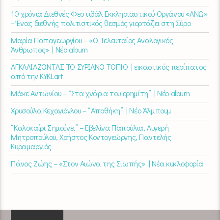
10 χρόνια Διεθνές Φεστιβάλ Εκκλησιαστικού Οργάνου «ΑΝΩ»
– Ένας διεθνής πολιτιστικός θεσμός γιορτάζει στη Σύρο​
Μαρία Παπαγεωργίου – «Ο Τελευταίος Αναλογικός
Άνθρωπος» | Νέο album
ΑΓΚΑΛΙΑΖΟΝΤΑΣ ΤΟ ΣΥΡΙΑΝΟ ΤΟΠΙΟ | εικαστικός περίπατος
από την KYKLart
Μάκε Αντωνίου – “Στα χνάρια του ερημίτη” | Νέο album
Χρυσούλα Κεχαγιόγλου – “Αποθήκη” | Νέο Άλμπουμ
“Καλοκαίρι Σημαίνει” – Εβελίνα Παπούλια, Λυγερή
Μητροπούλου, Χρήστος Κοντογεώργης, Παντελής
Κυραμαργιός
Πάνος Ζώης – «Στον Αιώνα της Σιωπής» | Νέα κυκλοφορία