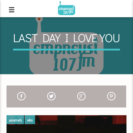
LAST DAY I LOVE YOU
μουσική
νέα