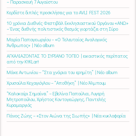
– Παρασκευή 7 Αυγούστου
Κερδίστε διπλές προσκλήσεις για το AVLI FEST 2026
10 χρόνια Διεθνές Φεστιβάλ Εκκλησιαστικού Οργάνου «ΑΝΩ»
– Ένας διεθνής πολιτιστικός θεσμός γιορτάζει στη Σύρο​
Μαρία Παπαγεωργίου – «Ο Τελευταίος Αναλογικός
Άνθρωπος» | Νέο album
ΑΓΚΑΛΙΑΖΟΝΤΑΣ ΤΟ ΣΥΡΙΑΝΟ ΤΟΠΙΟ | εικαστικός περίπατος
από την KYKLart
Μάκε Αντωνίου – “Στα χνάρια του ερημίτη” | Νέο album
Χρυσούλα Κεχαγιόγλου – “Αποθήκη” | Νέο Άλμπουμ
“Καλοκαίρι Σημαίνει” – Εβελίνα Παπούλια, Λυγερή
Μητροπούλου, Χρήστος Κοντογεώργης, Παντελής
Κυραμαργιός
Πάνος Ζώης – «Στον Αιώνα της Σιωπής» | Νέα κυκλοφορία