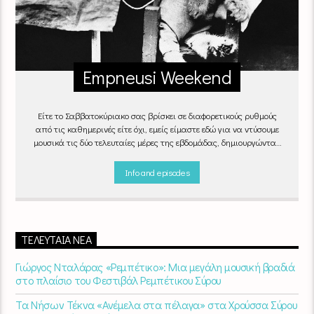
Empneusi Weekend
Είτε το Σαββατοκύριακο σας βρίσκει σε διαφορετικούς ρυθμούς
από τις καθημερινές είτε όχι, εμείς είμαστε εδώ για να ντύσουμε
μουσικά τις δύο τελευταίες μέρες της εβδομάδας, δημιουργώντας
μία μελωδική συνήθεια για ό,τι κι αν κάνετε.
Info and episodes
ΤΕΛΕΥΤΑΊΑ ΝΈΑ
Γιώργος Νταλάρας «Ρεμπέτικο»: Μια μεγάλη μουσική βραδιά
στο πλαίσιο του Φεστιβάλ Ρεμπέτικου Σύρου
Τα Νήσων Τέκνα «Ανέμελα στα πέλαγα» στα Χρούσσα Σύρου