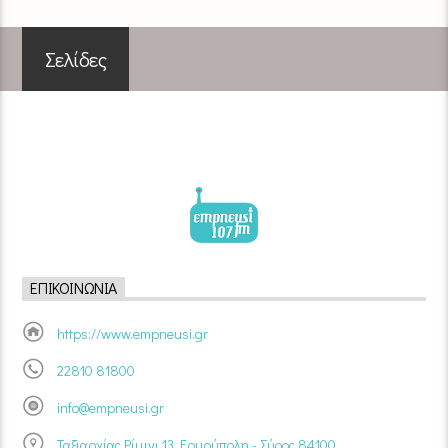
Σελίδες
ΕΠΙΚΟΙΝΩΝΊΑ
https://www.empneusi.gr
22810 81800
info@empneusi.gr
Ταξιαρχίας Ρίμινι 13, Ερμούπολη - Σύρος 84100