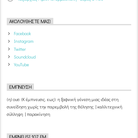
ΑΚΟΛΟΥΘΉΣΤΕ ΜΑΣ!
Facebook
Instagram
Twitter
Soundcloud
YouTube
ΈΜΠΝΕΥΣΗ
(η) ουσ. (Κ έμπνευσις, εως): η ξαφνική γένεση μιας ιδέας στη
συνείδηση χωρίς την παρεμβολή της θέλησης | καλλιτεχνική
σύλληψη | παρακίνηση
EMPNEUSI 107 FM