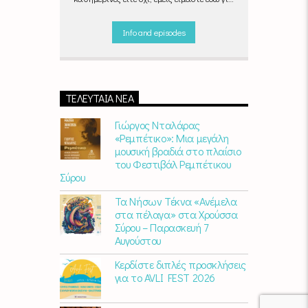
να ντύσουμε μουσικά τις δύο τελευταίες
μέρες της εβδομάδας, δημιουργώντας μία
Info and episodes
μελωδική συνήθεια για ό,τι κι αν κάνετε.
ΤΕΛΕΥΤΑΊΑ ΝΈΑ
Γιώργος Νταλάρας
«Ρεμπέτικο»: Μια μεγάλη
μουσική βραδιά στο πλαίσιο
του Φεστιβάλ Ρεμπέτικου
Σύρου
Τα Νήσων Τέκνα «Ανέμελα
στα πέλαγα» στα Χρούσσα
Σύρου – Παρασκευή 7
Αυγούστου
Κερδίστε διπλές προσκλήσεις
για το AVLI FEST 2026