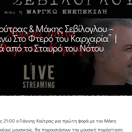
Κούτρας & Μάκης Σεβίλογλου –
νω Στο Φτερό του Καρχαρία” |
 από το Σταυρό του Νότου
ις 21:00 ο Γιάννης Κούτρας για πρώτη φορά με τον Μάκη
δαίους μουσικούς, θα παρουσιάσουν την μουσική παράσταση