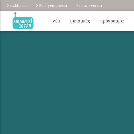
raditorial
#dailyempneusi
επικοινωνία
νέα
εκπομπές
πρόγραμμα