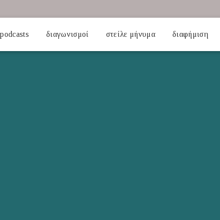
podcasts
διαγωνισμοί
στείλε μήνυμα
διαφήμιση