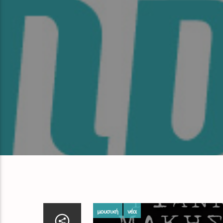
μουσική
νέα