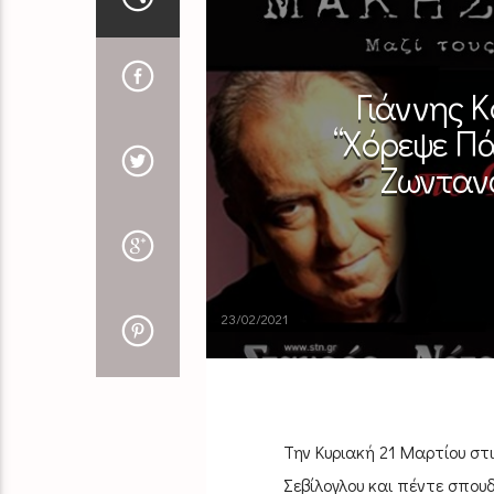
Γιάννης 
“Χόρεψε Πά
Ζωντανά
23/02/2021
Την Κυριακή 21 Μαρτίου στ
Σεβίλογλου και πέντε σπου