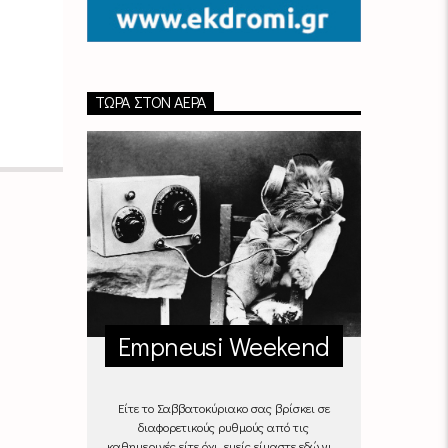
ΤΏΡΑ ΣΤΟΝ ΑΈΡΑ
Empneusi Weekend
Είτε το Σαββατοκύριακο σας βρίσκει σε
διαφορετικούς ρυθμούς από τις
καθημερινές είτε όχι, εμείς είμαστε εδώ για