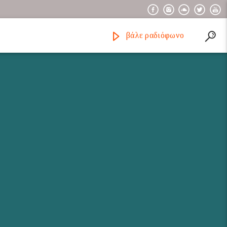
βάλε ραδιόφωνο