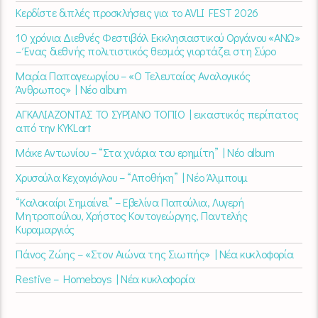
Κερδίστε διπλές προσκλήσεις για το AVLI FEST 2026
10 χρόνια Διεθνές Φεστιβάλ Εκκλησιαστικού Οργάνου «ΑΝΩ»
– Ένας διεθνής πολιτιστικός θεσμός γιορτάζει στη Σύρο​
Μαρία Παπαγεωργίου – «Ο Τελευταίος Αναλογικός
Άνθρωπος» | Νέο album
ΑΓΚΑΛΙΑΖΟΝΤΑΣ ΤΟ ΣΥΡΙΑΝΟ ΤΟΠΙΟ | εικαστικός περίπατος
από την KYKLart
Μάκε Αντωνίου – “Στα χνάρια του ερημίτη” | Νέο album
Χρυσούλα Κεχαγιόγλου – “Αποθήκη” | Νέο Άλμπουμ
“Καλοκαίρι Σημαίνει” – Εβελίνα Παπούλια, Λυγερή
Μητροπούλου, Χρήστος Κοντογεώργης, Παντελής
Κυραμαργιός
Πάνος Ζώης – «Στον Αιώνα της Σιωπής» | Νέα κυκλοφορία
Restive – Homeboys | Νέα κυκλοφορία