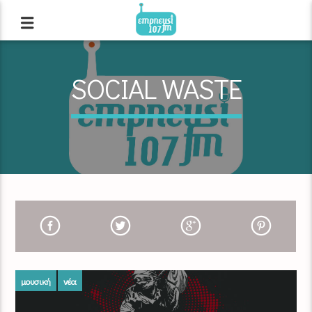
SOCIAL WASTE
μουσική
νέα