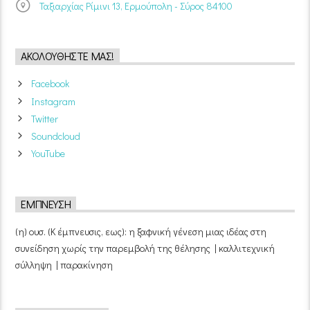
Ταξιαρχίας Ρίμινι 13, Ερμούπολη - Σύρος 84100
ΑΚΟΛΟΥΘΉΣΤΕ ΜΑΣ!
Facebook
Instagram
Twitter
Soundcloud
YouTube
ΈΜΠΝΕΥΣΗ
(η) ουσ. (Κ έμπνευσις, εως): η ξαφνική γένεση μιας ιδέας στη
συνείδηση χωρίς την παρεμβολή της θέλησης | καλλιτεχνική
σύλληψη | παρακίνηση