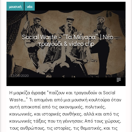
μουσική
νέα
Social Waste – “Τα Μέγαρα” | Νέο
τραγούδι & video clip
27/03/2020
Η μαρκίζα έγραφε “παίζουν και τραγουδούν οι Social
Waste…” Τι απομένει από μια μουσική κουλτούρα όταν
αυτή αποκοπεί από τις οικονομικές, πολιτικές,
κοινωνικές, και ιστορικές συνθήκες, αλλά και από τις
κοινωνικές τάξεις που τη γέννησαν; Από τους χώρους,
τους ανθρώπους, τις ιστορίες, τις θεματικές, και τις