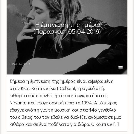
Η έμπνευση της ημέρας
(Παρασκευή 05-04-2019)
05/04/2019
Σήμερα η έμπνευση της ημέρας είναι αφιερωμένη
στον Κερτ Κομπέιν (Kurt Cobain), τραγουδιστή,
κιθαρίστα και συνθέτη του ροκ συγκροτήματος
Nirvana, που έφυγε σαν σήμερα το 1994. Από μικρός
έδειχνε αγάπη για τη μουσική και στα 14α γενέθλιά
του ο θείος του τον έβαλε να διαλέξει ανάμεσα σε μια
κιθάρα και σε ένα ποδήλατο για δώρο. Ο Κομπέιν […]