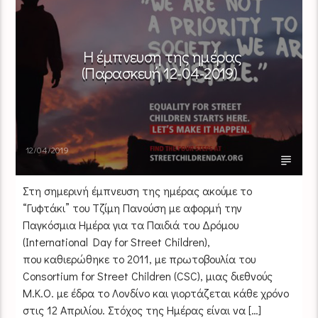
Η έμπνευση της ημέρας
(Παρασκευή 12-04-2019)
12/04/2019
Στη σημερινή έμπνευση της ημέρας ακούμε το
“Γυφτάκι” του Τζίμη Πανούση με αφορμή την
Παγκόσμια Ημέρα για τα Παιδιά του Δρόμου
(International Day for Street Children),
που καθιερώθηκε το 2011, με πρωτοβουλία του
Consortium for Street Children (CSC), μιας διεθνούς
Μ.Κ.Ο. με έδρα το Λονδίνο και γιορτάζεται κάθε χρόνο
στις 12 Απριλίου. Στόχος της Ημέρας είναι να […]