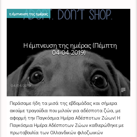
η έμπνευση της ημέρας
Η έμπνευση της ημέρας (Πέμπτη
04-04-2019)
04/04/2019
Περάσαμε ήδη τα μισά της εβδομάδας και σήμερα
ακούμε τραγούδια που μιλούν για αδέσποτα ζώα, με
αφορμή την Παγκόσμια Ημέρα Αδέσποτων Ζώων! Η
Παγκόσμια Ημέρα Αδέσποτων Ζώων καθιερώθηκε με
πρωτοβουλία των Ολλανδικών φιλοζωικών