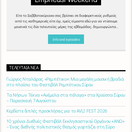
Είτε το Σαββατοκύριακο σας βρίσκει σε διαφορετικούς ρυθμούς
από τις καθημερινές είτε όχι, εμείς είμαστε εδώ για να ντύσουμε
μουσικά τις δύο τελευταίες μέρες της εβδομάδας, δημιουργώντας
μία μελωδική συνήθεια για ό,τι κι αν κάνετε.
Info and episodes
ΤΕΛΕΥΤΑΊΑ ΝΈΑ
Γιώργος Νταλάρας «Ρεμπέτικο»: Μια μεγάλη μουσική βραδιά
στο πλαίσιο του Φεστιβάλ Ρεμπέτικου Σύρου
Τα Νήσων Τέκνα «Ανέμελα στα πέλαγα» στα Χρούσσα Σύρου
– Παρασκευή 7 Αυγούστου
Κερδίστε διπλές προσκλήσεις για το AVLI FEST 2026
10 χρόνια Διεθνές Φεστιβάλ Εκκλησιαστικού Οργάνου «ΑΝΩ»
– Ένας διεθνής πολιτιστικός θεσμός γιορτάζει στη Σύρο​