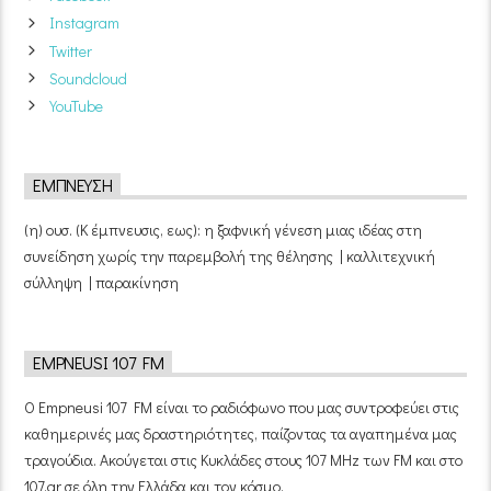
Instagram
Twitter
Soundcloud
YouTube
ΈΜΠΝΕΥΣΗ
(η) ουσ. (Κ έμπνευσις, εως): η ξαφνική γένεση μιας ιδέας στη
συνείδηση χωρίς την παρεμβολή της θέλησης | καλλιτεχνική
σύλληψη | παρακίνηση
EMPNEUSI 107 FM
Ο Empneusi 107 FM είναι το ραδιόφωνο που μας συντροφεύει στις
καθημερινές μας δραστηριότητες, παίζοντας τα αγαπημένα μας
τραγούδια. Ακούγεται στις Κυκλάδες στους 107 MHz των FM και στο
107.gr σε όλη την Ελλάδα και τον κόσμο.