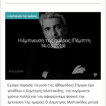
η έμπνευση της ημέρας
Η έμπνευση της ημέρας (Πέμπτη
14-03-2019)
14/03/2019
Έχουμε περάσει τα μισά της εβδομάδας! Σήμερα έχει
γενέθλια ο Δημήτρης Μυστακίδης, του ευχόμαστε
χρόνια πολλά και του αφιερώνουμε φυσικά την
έμπνευση της ημέρας! Ο Δημήτρης Μυστακίδης μετρά