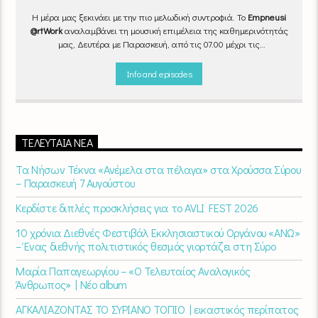
Η μέρα μας ξεκινάει με την πιο μελωδική συντροφιά. Το
Empneusi
@rtWork
αναλαμβάνει τη μουσική επιμέλεια της καθημερινότητάς
μας, Δευτέρα με Παρασκευή, από τις 07.00 μέχρι τις
10.00.
Επιλεγμένα τραγούδια
από την
εγχώρια
και τη
διεθνή
σκηνή
εναλλάσσονται αρμονικά, θυμίζοντάς μας πως δουλειά και
Info and episodes
τέχνη πάνε μαζί.
Καθημερινά
(Δευτέρα-Παρασκευή)
07:00 –
10:00
στον
Empneusi 107 FM
.
ΤΕΛΕΥΤΑΊΑ ΝΈΑ
Τα Νήσων Τέκνα «Ανέμελα στα πέλαγα» στα Χρούσσα Σύρου
– Παρασκευή 7 Αυγούστου
Κερδίστε διπλές προσκλήσεις για το AVLI FEST 2026
10 χρόνια Διεθνές Φεστιβάλ Εκκλησιαστικού Οργάνου «ΑΝΩ»
– Ένας διεθνής πολιτιστικός θεσμός γιορτάζει στη Σύρο​
Μαρία Παπαγεωργίου – «Ο Τελευταίος Αναλογικός
Άνθρωπος» | Νέο album
ΑΓΚΑΛΙΑΖΟΝΤΑΣ ΤΟ ΣΥΡΙΑΝΟ ΤΟΠΙΟ | εικαστικός περίπατος