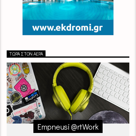
ΤΏΡΑ ΣΤΟΝ ΑΈΡΑ
Empneusi @rtWork