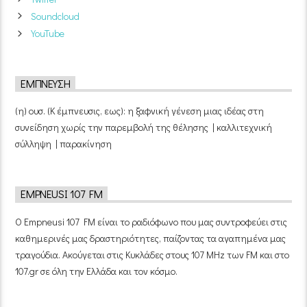
Soundcloud
YouTube
ΈΜΠΝΕΥΣΗ
(η) ουσ. (Κ έμπνευσις, εως): η ξαφνική γένεση μιας ιδέας στη
συνείδηση χωρίς την παρεμβολή της θέλησης | καλλιτεχνική
σύλληψη | παρακίνηση
EMPNEUSI 107 FM
Ο Empneusi 107 FM είναι το ραδιόφωνο που μας συντροφεύει στις
καθημερινές μας δραστηριότητες, παίζοντας τα αγαπημένα μας
τραγούδια. Ακούγεται στις Κυκλάδες στους 107 MHz των FM και στο
107.gr σε όλη την Ελλάδα και τον κόσμο.