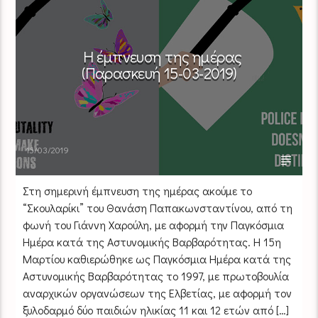
Η έμπνευση της ημέρας
(Παρασκευή 15-03-2019)
15/03/2019
Στη σημερινή έμπνευση της ημέρας ακούμε το
“Σκουλαρίκι” του Θανάση Παπακωνσταντίνου, από τη
φωνή του Γιάννη Χαρούλη, με αφορμή την Παγκόσμια
Ημέρα κατά της Αστυνομικής Βαρβαρότητας. Η 15η
Μαρτίου καθιερώθηκε ως Παγκόσμια Ημέρα κατά της
Αστυνομικής Βαρβαρότητας το 1997, με πρωτοβουλία
αναρχικών οργανώσεων της Ελβετίας, με αφορμή τον
ξυλοδαρμό δύο παιδιών ηλικίας 11 και 12 ετών από […]