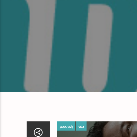
μουσική
νέα