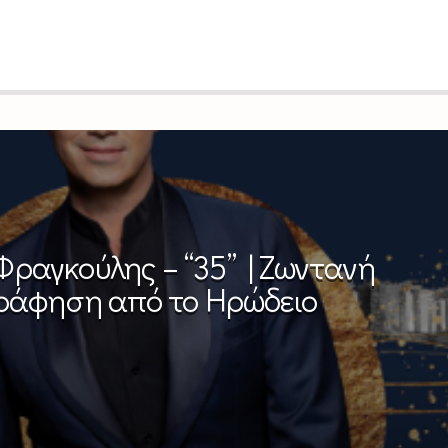
ραγκούλης – “35” | Ζωντανή
ράφηση από το Ηρώδειο