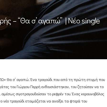
ρής – “Θα σ’ αγαπώ” | Νέο single
ΠΩ» Θα σ’ αγαπώ. Ένα τραγούδι που από τη πρώτη στιγμή που
ργάτες του Γιώργου Περρή ενθουσιάστηκαν, του ζητούσαν να το
ι αμέσως σιγοτραγουδούσαν το ρεφρέν του. Ένας κεραυνοβόλος
ο νέο τραγούδι ετοιμάζεται να ανοίξει τα φτερά του