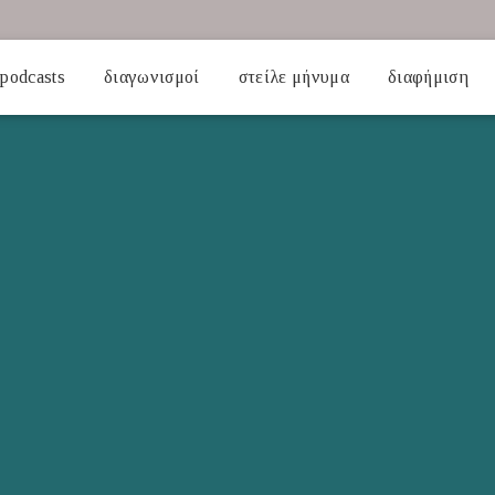
podcasts
διαγωνισμοί
στείλε μήνυμα
διαφήμιση