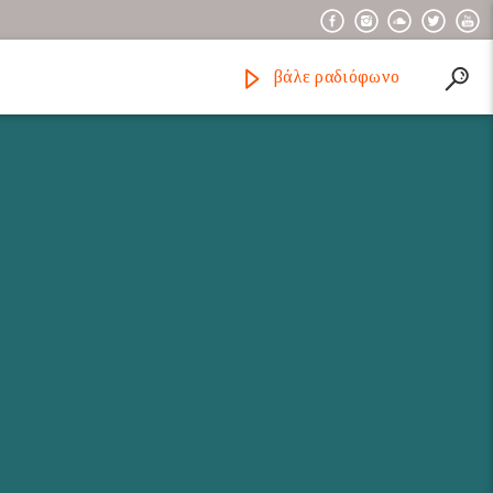
βάλε ραδιόφωνο