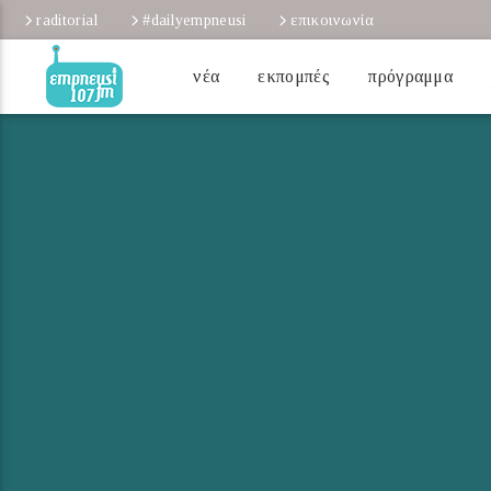
raditorial
#dailyempneusi
επικοινωνία
νέα
εκπομπές
πρόγραμμα