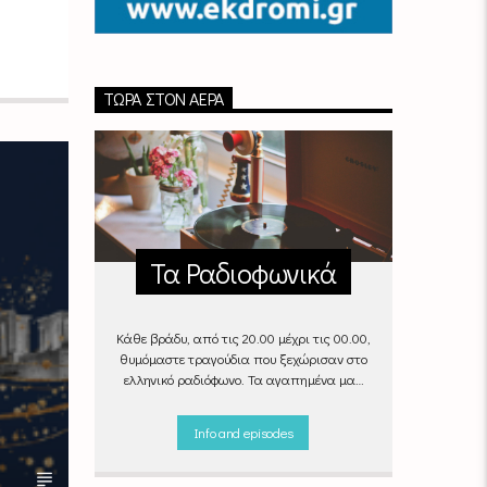
ΤΏΡΑ ΣΤΟΝ ΑΈΡΑ
Τα Ραδιοφωνικά
Κάθε βράδυ, από τις 20.00 μέχρι τις 00.00,
θυμόμαστε τραγούδια που ξεχώρισαν στο
ελληνικό ραδιόφωνο. Τα αγαπημένα μας
«Ραδιοφωνικά», στον αέρα του Empneusi.
Που ξέρεις, μπορεί και το δικό σου
Info and episodes
αγαπημένο τραγούδι να βρίσκεται μέσα σ’
αυτά!
Κάθε βράδυ 20
:00 –
00:00
στον
Empneusi 107 FM
.