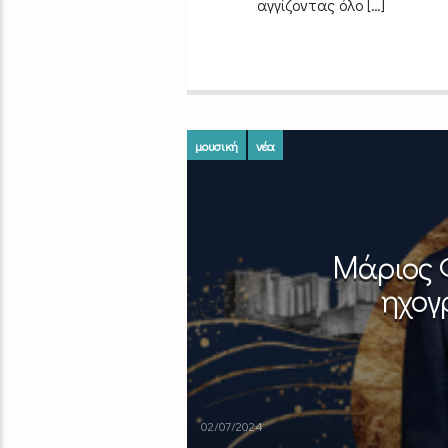
αγγίζοντας όλο […]
μουσική
νέα
Μάριος Φ
ηχογ
02/07/2024