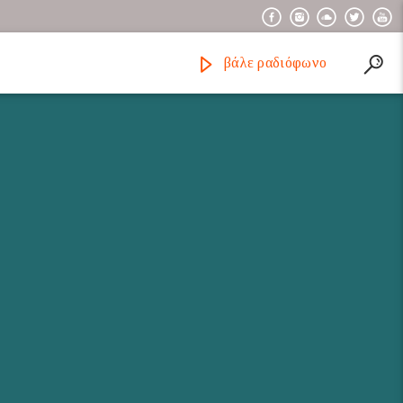
βάλε ραδιόφωνο