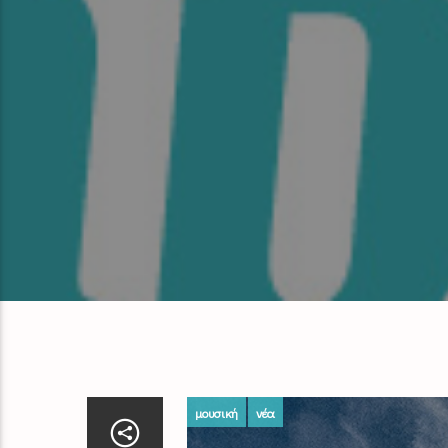
μουσική
νέα