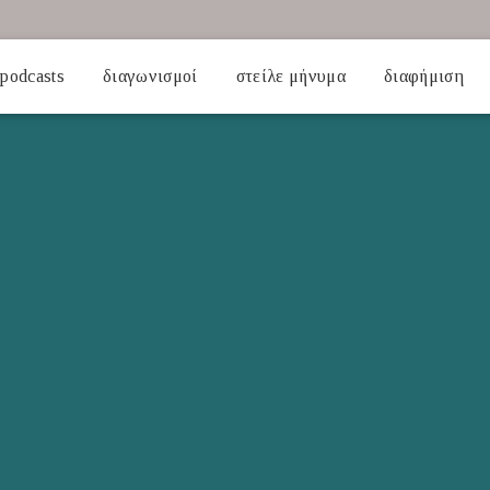
podcasts
διαγωνισμοί
στείλε μήνυμα
διαφήμιση