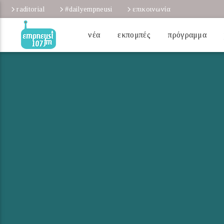
raditorial
#dailyempneusi
επικοινωνία
νέα
εκπομπές
πρόγραμμα