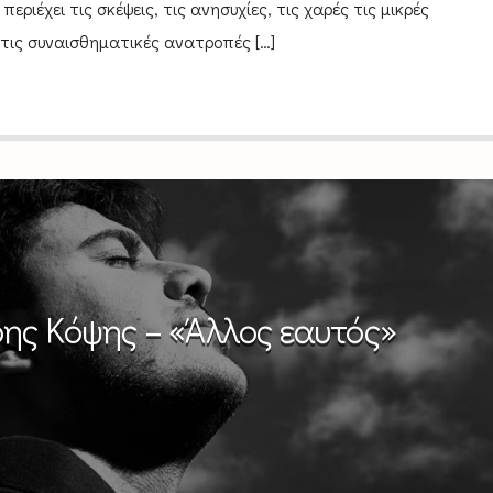
περιέχει τις σκέψεις, τις ανησυχίες, τις χαρές τις μικρές
 τις συναισθηματικές ανατροπές […]
ης Κόψης – «Άλλος εαυτός»