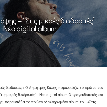
ψης – “Στις μικρές διαδρομές” |
Νέο digital album
κρές διαδρομές» Ο Δημήτρης Κόψης παρουσιάζει το πρώτο του
ις μικρές διαδρομές” | Νέο digital album Ο τραγουδοποιός και
ς, παρουσιάζει το πρώτο ολοκληρωμένο album του. «Στις