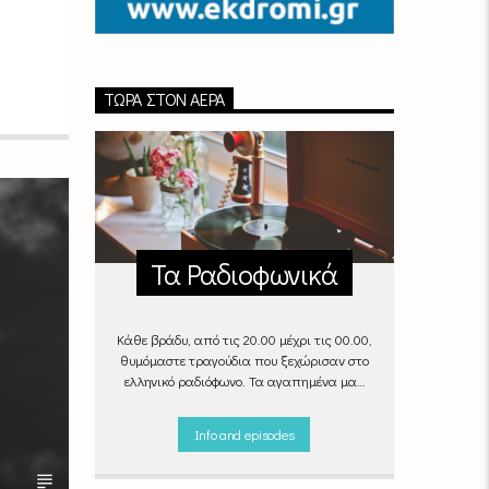
ΤΏΡΑ ΣΤΟΝ ΑΈΡΑ
Τα Ραδιοφωνικά
Κάθε βράδυ, από τις 20.00 μέχρι τις 00.00,
θυμόμαστε τραγούδια που ξεχώρισαν στο
ελληνικό ραδιόφωνο. Τα αγαπημένα μας
«Ραδιοφωνικά», στον αέρα του Empneusi.
Που ξέρεις, μπορεί και το δικό σου
Info and episodes
αγαπημένο τραγούδι να βρίσκεται μέσα σ’
αυτά!
Κάθε βράδυ 20
:00 –
00:00
στον
Empneusi 107 FM
.