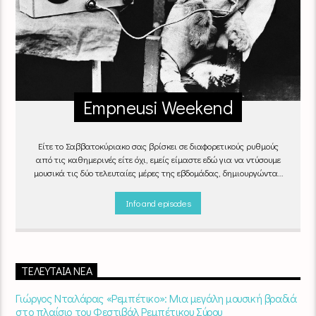
Empneusi Weekend
Είτε το Σαββατοκύριακο σας βρίσκει σε διαφορετικούς ρυθμούς
από τις καθημερινές είτε όχι, εμείς είμαστε εδώ για να ντύσουμε
μουσικά τις δύο τελευταίες μέρες της εβδομάδας, δημιουργώντας
μία μελωδική συνήθεια για ό,τι κι αν κάνετε.
Info and episodes
ΤΕΛΕΥΤΑΊΑ ΝΈΑ
Γιώργος Νταλάρας «Ρεμπέτικο»: Μια μεγάλη μουσική βραδιά
στο πλαίσιο του Φεστιβάλ Ρεμπέτικου Σύρου