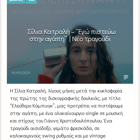
Σίλια Κατραλή – “Εγώ πιστεύω
στην αγάπη” | Νέο τραγούδι
19/05/2021
Η Σίλια Κατραλή, λίγους μήνες μετά την κυκλοφορία
της πρώτης της δισκογραφικής δουλειάς, με τίτλο
“Ελεύθερο Κάμπινγκ”, μας προτρέπει να πιστέψουμε
στην αγάπη, με ένα ολοκαίνουργιο single σε μουσική
και στίχους του Γιάννη Χριστοδουλόπουλου. Ένα
τραγούδι αισιόδοξο, γεμάτο φρεσκάδα, σε
καλοκαιρινούς swing ρυθμούς και με vintage