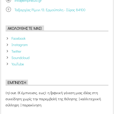
info@empneusi.gr
Ταξιαρχίας Ρίμινι 13, Ερμούπολη - Σύρος 84100
ΑΚΟΛΟΥΘΉΣΤΕ ΜΑΣ!
Facebook
Instagram
Twitter
Soundcloud
YouTube
ΈΜΠΝΕΥΣΗ
(η) ουσ. (Κ έμπνευσις, εως): η ξαφνική γένεση μιας ιδέας στη
συνείδηση χωρίς την παρεμβολή της θέλησης | καλλιτεχνική
σύλληψη | παρακίνηση