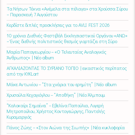
Τα Νήσων Τέκνα «Ανέμελα στα πέλαγα» στα Χρούσσα Σύρου
– Παρασκευή 7 Αυγούστου
Κερδίστε διπλές προσκλήσεις για το AVLI FEST 2026
10 χρόνια Διεθνές Φεστιβάλ Εκκλησιαστικού Οργάνου «ΑΝΩ»
– Ένας διεθνής πολιτιστικός θεσμός γιορτάζει στη Σύρο​
Μαρία Παπαγεωργίου – «Ο Τελευταίος Αναλογικός
Άνθρωπος» | Νέο album
ΑΓΚΑΛΙΑΖΟΝΤΑΣ ΤΟ ΣΥΡΙΑΝΟ ΤΟΠΙΟ | εικαστικός περίπατος
από την KYKLart
Μάκε Αντωνίου – “Στα χνάρια του ερημίτη” | Νέο album
Χρυσούλα Κεχαγιόγλου – “Αποθήκη” | Νέο Άλμπουμ
“Καλοκαίρι Σημαίνει” – Εβελίνα Παπούλια, Λυγερή
Μητροπούλου, Χρήστος Κοντογεώργης, Παντελής
Κυραμαργιός
Πάνος Ζώης – «Στον Αιώνα της Σιωπής» | Νέα κυκλοφορία