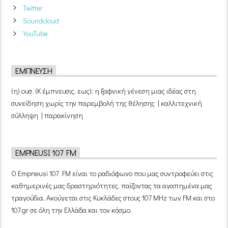
Twitter
Soundcloud
YouTube
ΈΜΠΝΕΥΣΗ
(η) ουσ. (Κ έμπνευσις, εως): η ξαφνική γένεση μιας ιδέας στη
συνείδηση χωρίς την παρεμβολή της θέλησης | καλλιτεχνική
σύλληψη | παρακίνηση
EMPNEUSI 107 FM
Ο Empneusi 107 FM είναι το ραδιόφωνο που μας συντροφεύει στις
καθημερινές μας δραστηριότητες, παίζοντας τα αγαπημένα μας
τραγούδια. Ακούγεται στις Κυκλάδες στους 107 MHz των FM και στο
107.gr σε όλη την Ελλάδα και τον κόσμο.