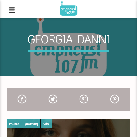
GEORGIA DANNI
music
μουσική
νέα