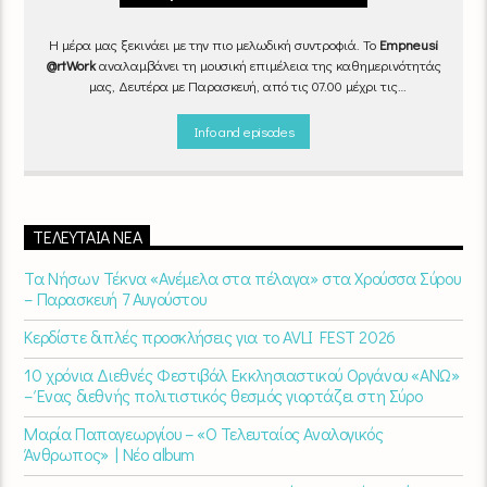
Η μέρα μας ξεκινάει με την πιο μελωδική συντροφιά. Το
Empneusi
@rtWork
αναλαμβάνει τη μουσική επιμέλεια της καθημερινότητάς
μας, Δευτέρα με Παρασκευή, από τις 07.00 μέχρι τις
10.00.
Επιλεγμένα τραγούδια
από την
εγχώρια
και τη
διεθνή
σκηνή
εναλλάσσονται αρμονικά, θυμίζοντάς μας πως δουλειά και
Info and episodes
τέχνη πάνε μαζί.
Καθημερινά
(Δευτέρα-Παρασκευή)
07:00 –
10:00
στον
Empneusi 107 FM
.
ΤΕΛΕΥΤΑΊΑ ΝΈΑ
Τα Νήσων Τέκνα «Ανέμελα στα πέλαγα» στα Χρούσσα Σύρου
– Παρασκευή 7 Αυγούστου
Κερδίστε διπλές προσκλήσεις για το AVLI FEST 2026
10 χρόνια Διεθνές Φεστιβάλ Εκκλησιαστικού Οργάνου «ΑΝΩ»
– Ένας διεθνής πολιτιστικός θεσμός γιορτάζει στη Σύρο​
Μαρία Παπαγεωργίου – «Ο Τελευταίος Αναλογικός
Άνθρωπος» | Νέο album