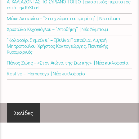
ΑΓΚΑΛΙΑΖΟΝΤΑΣ ΤΟ ΣΥΡΙΑΝΟ ΤΟΠΙΟ | εικαστικός περίπατος
από την KYKLart
Μάκε Αντωνίου – “Στα χνάρια του ερημίτη” | Νέο album
Χρυσούλα Κεχαγιόγλου – “Αποθήκη” | Νέο Άλμπουμ
“Καλοκαίρι Σημαίνει” – Εβελίνα Παπούλια, Λυγερή
Μητροπούλου, Χρήστος Κοντογεώργης, Παντελής
Κυραμαργιός
Πάνος Ζώης – «Στον Αιώνα της Σιωπής» | Νέα κυκλοφορία
Restive – Homeboys | Νέα κυκλοφορία
Σελίδες