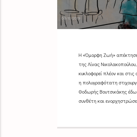
08/10/2019
Η «Όμορφη Ζωή» απέκτησε τ
της Λίνας Νικολακοπούλου,
κυκλοφορεί πλέον και στις 
η πολυγραφότατη στιχουργ
Θοδωρής Βουτσικάκης έδωσα
συνθέτη και ενορχηστρώσε