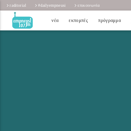
raditorial
#dailyempneusi
επικοινωνία
νέα
εκπομπές
πρόγραμμα