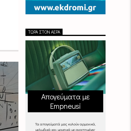
ΤΏΡΑ ΣΤΟΝ ΑΈΡΑ
Απογεύματα με
Empneusi
Τα απογεύματά μας κυλούν αρμονικά,
μελωδικά και μουσικά με αγαπημένες