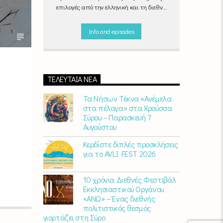
επιλογές από την ελληνική και τη διεθνή
σκηνή για να σας συντροφεύουν στη
δουλειά, στη βόλτα ή στον απογευματινό
Info and episodes
καφέ στην πιο αναπαυτική γωνιά του
σπιτιού σας.
"Απογεύματα με Empneusi",
Καθημερινά & Σαββατοκύριακα 17:00 –
20:00.
ΤΕΛΕΥΤΑΊΑ ΝΈΑ
Τα Νήσων Τέκνα «Ανέμελα
στα πέλαγα» στα Χρούσσα
Σύρου – Παρασκευή 7
Αυγούστου
Κερδίστε διπλές προσκλήσεις
για το AVLI FEST 2026
10 χρόνια Διεθνές Φεστιβάλ
Εκκλησιαστικού Οργάνου
«ΑΝΩ» – Ένας διεθνής
πολιτιστικός θεσμός
γιορτάζει στη Σύρο​