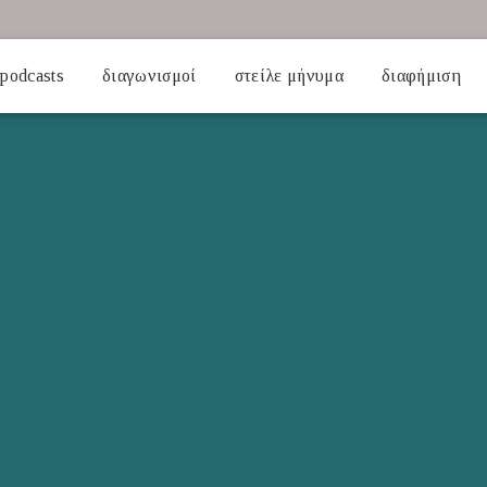
podcasts
διαγωνισμοί
στείλε μήνυμα
διαφήμιση