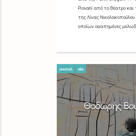
Piovani από το θέατρο και
της Λίνας Νικολακοπούλου 
οποίων αγαπημένες μελωδίε
μουσική
νέα
Θοδωρής Βου