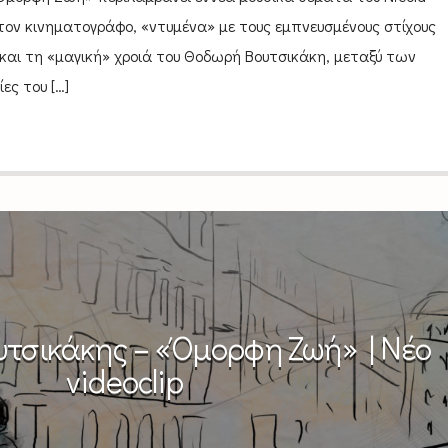
 τον κινηματογράφο, «ντυμένα» με τους εμπνευσμένους στίχους
και τη «μαγική» χροιά του Θοδωρή Βουτσικάκη, μεταξύ των
ς του […]
τσικάκης – «Όμορφη Ζωή» | Νέο
videoclip