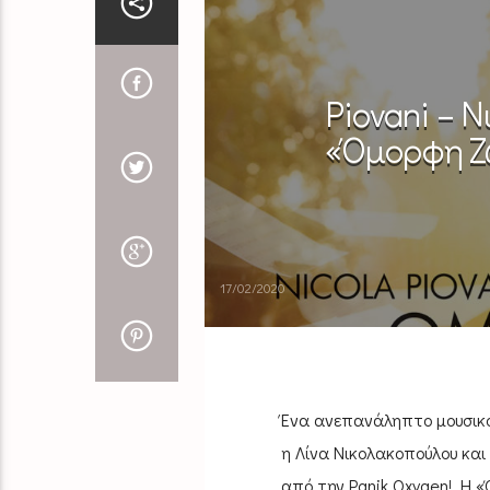
Piovani – 
«Όμορφη Ζω
17/02/2020
Ένα ανεπανάληπτο μουσικό 
η Λίνα Νικολακοπούλου και
από την Panik Oxygen! H «