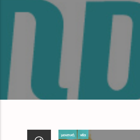
μουσική
νέα