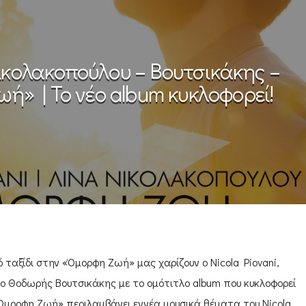
Νικολακοπούλου – Βουτσικάκης –
ή» | Το νέο album κυκλοφορεί!
ταξίδι στην «Όμορφη Ζωή» μας χαρίζουν ο Nicola Piovani,
 ο Θοδωρής Βουτσικάκης με το ομότιτλο album που κυκλοφορεί
Όμορφη Ζωή» περιλαμβάνει εννέα μουσικά θέματα του Nicola