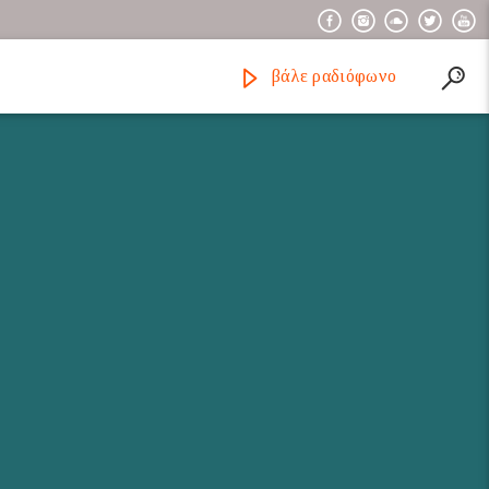
βάλε ραδιόφωνο