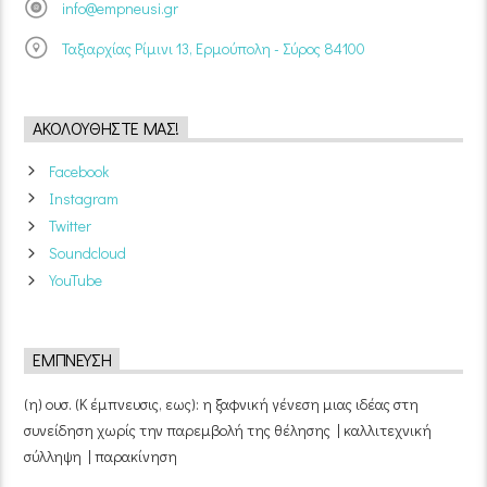
info@empneusi.gr
Ταξιαρχίας Ρίμινι 13, Ερμούπολη - Σύρος 84100
ΑΚΟΛΟΥΘΉΣΤΕ ΜΑΣ!
Facebook
Instagram
Twitter
Soundcloud
YouTube
ΈΜΠΝΕΥΣΗ
(η) ουσ. (Κ έμπνευσις, εως): η ξαφνική γένεση μιας ιδέας στη
συνείδηση χωρίς την παρεμβολή της θέλησης | καλλιτεχνική
σύλληψη | παρακίνηση